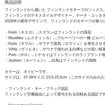
商品説明
フィンランドから届いた フィンランドモチーフのソックス
フィンランドのテキスタイルデザイナー、ヤーナ・ユッタ
2026年の新作デザインで、フィンランドのモチーフが散り
・Kielo（キエロ）...スズランはフィンランドの国花
・Mustikka（ムスティッカ）....ブルーベリーの一種 
・Kiulu（キウル）...サウナで蒸気（ロウリュ）を発生さ
・Vihta（ヴィヒタ）...サウナで使われる白樺などの若い
・Poro（ポロ）...トナカイはフィンランドのラップラン
・Joutsen（ヨーツェン）....白鳥はフィンランドの国鳥
カラーは、ネイビーです。
サイズは、37-39サイズ: 23.5-25.0cm（このサイズのみ
・フィンランド・キー・フラッグ認証
フィンランド労働協会によって授与される信頼ある認証です