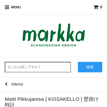
0
MENU
検索
Interior
Matti Pikkujamsa [ KISSAKELLO ] 壁掛け
時計