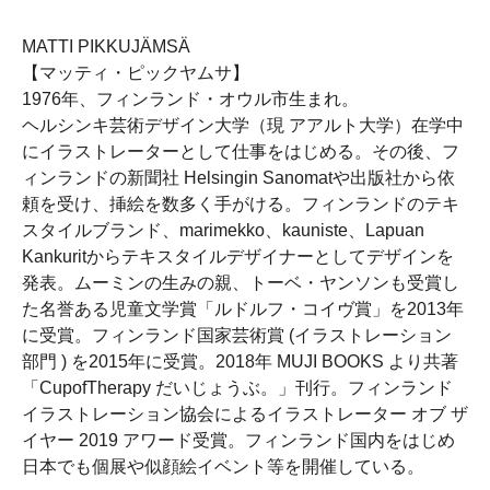
MATTI PIKKUJÄMSÄ
【マッティ・ピックヤムサ】
1976年、フィンランド・オウル市生まれ。
ヘルシンキ芸術デザイン大学（現 アアルト大学）在学中
にイラストレーターとして仕事をはじめる。その後、フ
ィンランドの新聞社 Helsingin Sanomatや出版社から依
頼を受け、挿絵を数多く手がける。フィンランドのテキ
スタイルブランド、marimekko、kauniste、Lapuan
Kankuritからテキスタイルデザイナーとしてデザインを
発表。ムーミンの生みの親、トーベ・ヤンソンも受賞し
た名誉ある児童文学賞「ルドルフ・コイヴ賞」を2013年
に受賞。フィンランド国家芸術賞 (イラストレーション
部門 ) を2015年に受賞。2018年 MUJI BOOKS より共著
「CupofTherapy だいじょうぶ。」刊行。フィンランド
イラストレーション協会によるイラストレーター オブ ザ
イヤー 2019 アワード受賞。フィンランド国内をはじめ
日本でも個展や似顔絵イベント等を開催している。