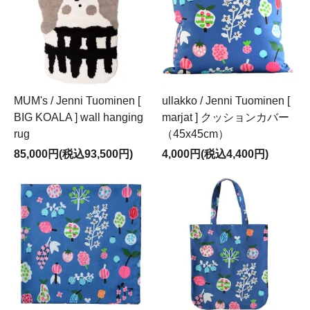
MUM's / Jenni Tuominen [
ullakko / Jenni Tuominen [
BIG KOALA ] wall hanging
marjat ] クッションカバー
rug
（45x45cm）
85,000円(税込93,500円)
4,000円(税込4,400円)