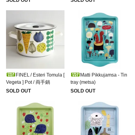
SOLD OUT
SOLD OUT
FINEL / Esteri Tomula [
Matti Pikkujamsa - Tin
Vegeta ] Pot / 両手鍋
tray (metsa)
SOLD OUT
SOLD OUT