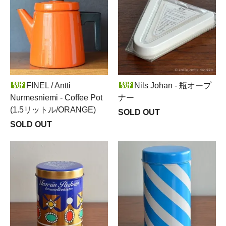
FINEL / Antti
Nils Johan - 瓶オープ
Nurmesniemi - Coffee Pot
ナー
(1.5リットル/ORANGE)
SOLD OUT
SOLD OUT