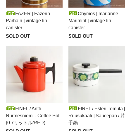
FAZER [ Fazerin
Chymos [ marianne -
Parhain ] vintage tin
Marimint ] vintage tin
canister
canister
SOLD OUT
SOLD OUT
FINEL / Antti
FINEL / Esteri Tomula [
Nurmesniemi - Coffee Pot
Ruusukaali ] Saucepan / 片
(0.7リットル/RED)
手鍋