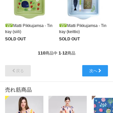
Matti Pikkujamsa - Tin
Matti Pikkujamsa - Tin
tray (siili)
tray (keittio)
SOLD OUT
SOLD OUT
110
1
12
商品中
-
商品
戻る
次へ
売れ筋商品