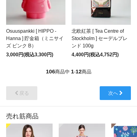
Osuuspankki [ HIPPO -
北欧紅茶 [ Tea Centre of
Hanna ] 貯金箱（ミニサイ
Stockholm ] セーデルブレ
ズ ピンク B）
ンド 100g
3,000円(税込3,300円)
4,400円(税込4,752円)
106
1
12
商品中
-
商品
戻る
次へ
売れ筋商品