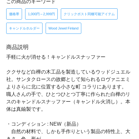
この商品のキーワード
価格帯
1,000円～2,999円
クリックポスト同梱可能アイテム
キャンドルホルダー
Wood Jewel Finland
商品説明
手軽に火が消せる！キャンドルスナッファー
ククサなど白樺の木工品を製造しているウッドジュエル
社。サンタクロースの故郷として知られるロヴァニエミ
よりさらに北に位置する小さな町 コラリにあります。
職人さんの手で、ひとつひとつ丁寧に作られた白樺のリ
スのキャンドルスナッファー（キャンドル火消し）。本
体は真鍮製です。
・コンディション : NEW（新品）
自然の材料で、しかも手作りという製品の特性上、大
きさ、色、形が