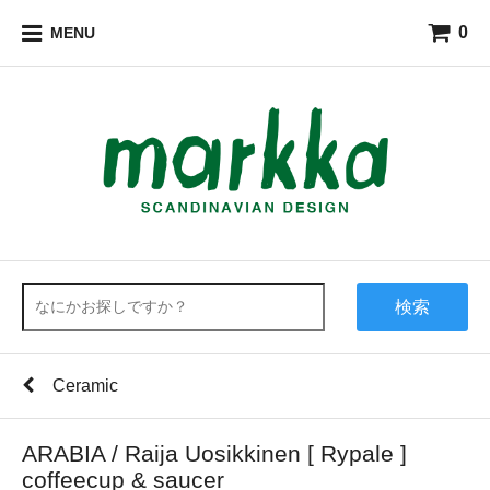
0
MENU
検索
Ceramic
ARABIA / Raija Uosikkinen [ Rypale ]
coffeecup & saucer