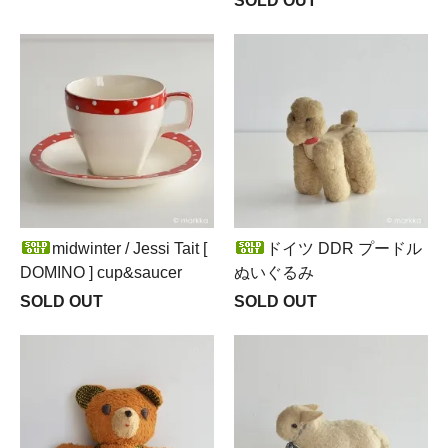
SOLD OUT
midwinter / Jessi Tait [
ドイツ DDR プードル
DOMINO ] cup&saucer
ぬいぐるみ
SOLD OUT
SOLD OUT