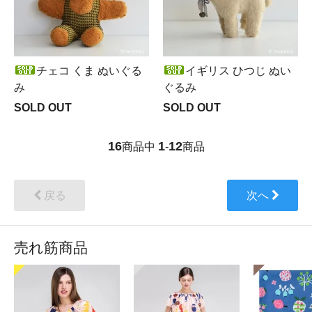
チェコ くま ぬいぐる
イギリス ひつじ ぬい
み
ぐるみ
SOLD OUT
SOLD OUT
16
1
12
商品中
-
商品
戻る
次へ
売れ筋商品