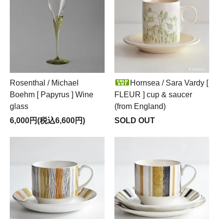
Rosenthal / Michael
Hornsea / Sara Vardy [
Boehm [ Papyrus ] Wine
FLEUR ] cup & saucer
glass
(from England)
6,000円(税込6,600円)
SOLD OUT