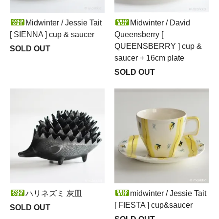
Midwinter / Jessie Tait
Midwinter / David
[ SIENNA ] cup & saucer
Queensberry [
QUEENSBERRY ] cup &
SOLD OUT
saucer + 16cm plate
SOLD OUT
ハリネズミ 灰皿
midwinter / Jessie Tait
[ FIESTA ] cup&saucer
SOLD OUT