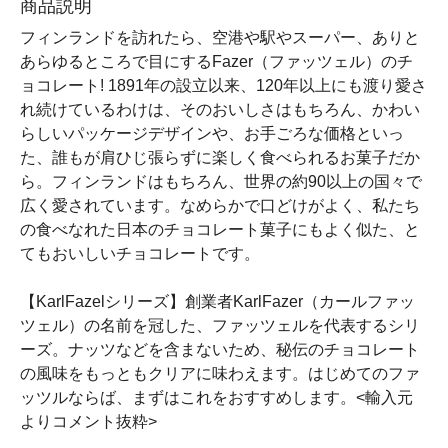
商品説明
フィンランドを訪れたら、空港や駅やスーパー、ありと
あらゆるところで目にするFazer（ファッツェル）のチ
ョコレート! 1891年の設立以来、120年以上にも渡り愛さ
れ続けているわけは、そのおいしさはもちろん、かわい
らしいパッケージデザインや、お手ごろな価格といっ
た、誰もが肩ひじ張らずに楽しく食べられるお菓子だか
ら。フィンランドはもちろん、世界の約90以上の国々で
広く愛されています。なめらかで口どけがよく、私たち
の食べなれた日本のチョコレート菓子にもよく似た、と
てもおいしいチョコレートです。
【KarlFazelシリーズ】創業者KarlFazer（カールファッ
ツェル）の名前を冠した、ファッツェルを代表するシリ
ーズ。ナッツなどを含まないため、秘伝のチョコレート
の風味をもっともクリアに味わえます。はじめてのファ
ッツルならば、まずはこれをおすすめします。<輸入元
よりコメント抜粋>