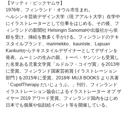
【マッティ・ピックヤムサ】
1976年、フィンランド・オウル市生まれ。
ヘルシンキ芸術デザイン大学（現 アアルト大学）在学中
にイラストレーターとして仕事をはじめる。その後、フ
ィンランドの新聞社 Helsingin Sanomatや出版社から依
頼を受け、挿絵を数多く手がける。フィンランドのテキ
スタイルブランド、marimekko、kauniste、Lapuan
Kankuritからテキスタイルデザイナーとしてデザインを
発表。ムーミンの生みの親、トーベ・ヤンソンも受賞し
た名誉ある児童文学賞「ルドルフ・コイヴ賞」を2013年
に受賞。フィンランド国家芸術賞 (イラストレーション
部門 ) を2015年に受賞。2018年 MUJI BOOKS より共著
「CupofTherapy だいじょうぶ。」刊行。フィンランド
イラストレーション協会によるイラストレーター オブ ザ
イヤー 2019 アワード受賞。フィンランド国内をはじめ
日本でも個展や似顔絵イベント等を開催している。