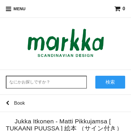
0
MENU
検索
Book
Jukka Itkonen - Matti Pikkujamsa [
TUKAANI PUUSSA ] 絵本 （サイン付き）