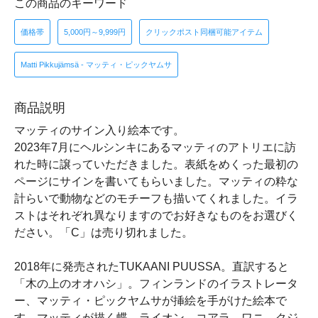
この商品のキーワード
価格帯
5,000円～9,999円
クリックポスト同梱可能アイテム
Matti Pikkujämsä - マッティ・ピックヤムサ
商品説明
マッティのサイン入り絵本です。
2023年7月にヘルシンキにあるマッティのアトリエに訪
れた時に譲っていただきました。表紙をめくった最初の
ページにサインを書いてもらいました。マッティの粋な
計らいで動物などのモチーフも描いてくれました。イラ
ストはそれぞれ異なりますのでお好きなものをお選びく
ださい。「C」は売り切れました。
2018年に発売されたTUKAANI PUUSSA。直訳すると
「木の上のオオハシ」。フィンランドのイラストレータ
ー、マッティ・ピックヤムサが挿絵を手がけた絵本で
す。マッティが描く蝶、ライオン、コアラ、ワニ、クジ