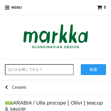
0
MENU
検索
Ceramic
ARABIA / Ulla procope [ Oliivi ] teacup
& saucer