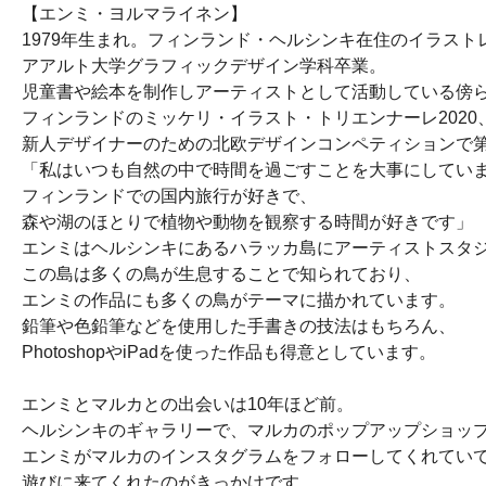
【エンミ・ヨルマライネン】
1979年生まれ。フィンランド・ヘルシンキ在住のイラス
アアルト大学グラフィックデザイン学科卒業。
児童書や絵本を制作しアーティストとして活動している傍
フィンランドのミッケリ・イラスト・トリエンナーレ202
新人デザイナーのための北欧デザインコンペティションで第
「私はいつも自然の中で時間を過ごすことを大事にしてい
フィンランドでの国内旅行が好きで、
森や湖のほとりで植物や動物を観察する時間が好きです」
エンミはヘルシンキにあるハラッカ島にアーティストスタ
この島は多くの鳥が生息することで知られており、
エンミの作品にも多くの鳥がテーマに描かれています。
鉛筆や色鉛筆などを使用した手書きの技法はもちろん、
PhotoshopやiPadを使った作品も得意としています。
エンミとマルカとの出会いは10年ほど前。
ヘルシンキのギャラリーで、マルカのポップアップショッ
エンミがマルカのインスタグラムをフォローしてくれてい
遊びに来てくれたのがきっかけです。