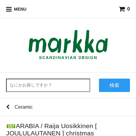
0
MENU
検索
Ceramic
ARABIA / Raija Uosikkinen [
JOULULAUTANEN ] christmas