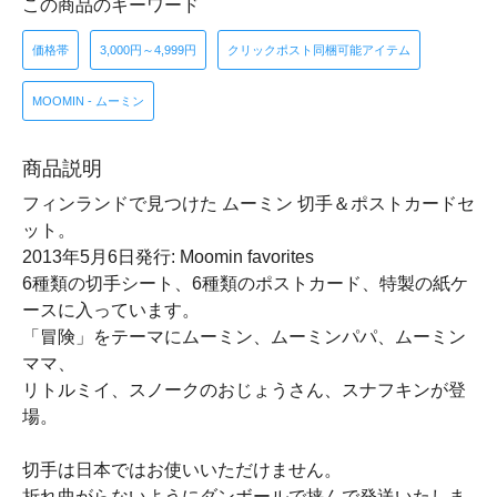
この商品のキーワード
価格帯
3,000円～4,999円
クリックポスト同梱可能アイテム
MOOMIN - ムーミン
商品説明
フィンランドで見つけた ムーミン 切手＆ポストカードセ
ット。
2013年5月6日発行: Moomin favorites
6種類の切手シート、6種類のポストカード、特製の紙ケ
ースに入っています。
「冒険」をテーマにムーミン、ムーミンパパ、ムーミン
ママ、
リトルミイ、スノークのおじょうさん、スナフキンが登
場。
切手は日本ではお使いいただけません。
折れ曲がらないようにダンボールで挟んで発送いたしま