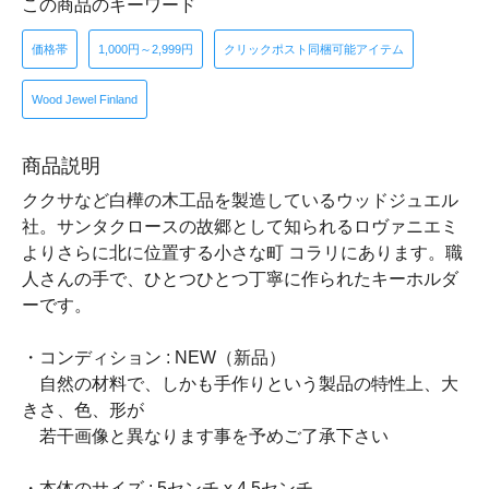
この商品のキーワード
価格帯
1,000円～2,999円
クリックポスト同梱可能アイテム
Wood Jewel Finland
商品説明
ククサなど白樺の木工品を製造しているウッドジュエル
社。サンタクロースの故郷として知られるロヴァニエミ
よりさらに北に位置する小さな町 コラリにあります。職
人さんの手で、ひとつひとつ丁寧に作られたキーホルダ
ーです。
・コンディション : NEW（新品）
自然の材料で、しかも手作りという製品の特性上、大
きさ、色、形が
若干画像と異なります事を予めご了承下さい
・本体のサイズ : 5センチ x 4.5センチ