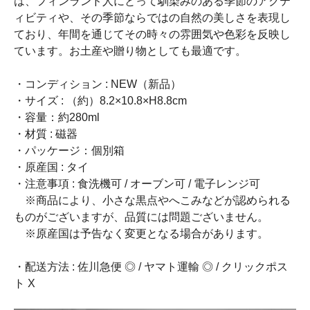
は、フィンランド人にとって馴染みのある季節のアクテ
ィビティや、その季節ならではの自然の美しさを表現し
ており、年間を通じてその時々の雰囲気や色彩を反映し
ています。お土産や贈り物としても最適です。
・コンディション : NEW（新品）
・サイズ : （約）8.2×10.8×H8.8cm
・容量：約280ml
・材質 : 磁器
・パッケージ：個別箱
・原産国 : タイ
・注意事項 : 食洗機可 / オーブン可 / 電子レンジ可
※商品により、小さな黒点やへこみなどが認められる
ものがございますが、品質には問題ございません。
※原産国は予告なく変更となる場合があります。
・配送方法 : 佐川急便 ◎ / ヤマト運輸 ◎ / クリックポス
ト X