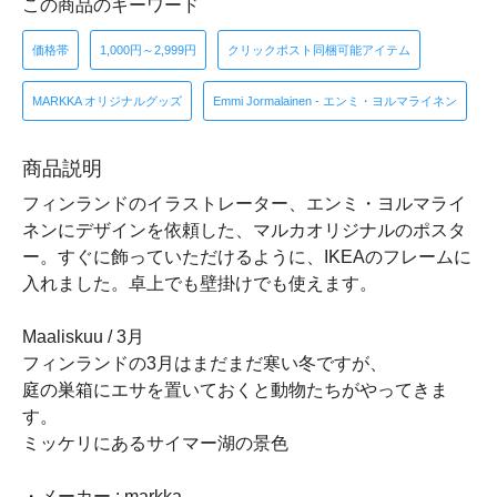
この商品のキーワード
価格帯
1,000円～2,999円
クリックポスト同梱可能アイテム
MARKKA オリジナルグッズ
Emmi Jormalainen - エンミ・ヨルマライネン
商品説明
フィンランドのイラストレーター、エンミ・ヨルマライ
ネンにデザインを依頼した、マルカオリジナルのポスタ
ー。すぐに飾っていただけるように、IKEAのフレームに
入れました。卓上でも壁掛けでも使えます。
Maaliskuu / 3月
フィンランドの3月はまだまだ寒い冬ですが、
庭の巣箱にエサを置いておくと動物たちがやってきま
す。
ミッケリにあるサイマー湖の景色
・メーカー : markka