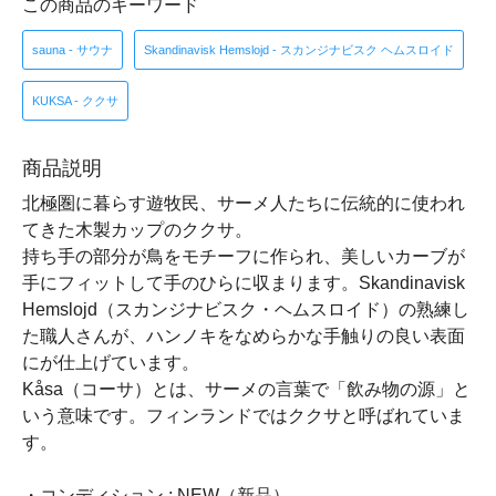
この商品のキーワード
sauna - サウナ
Skandinavisk Hemslojd - スカンジナビスク ヘムスロイド
KUKSA - ククサ
商品説明
北極圏に暮らす遊牧民、サーメ人たちに伝統的に使われ
てきた木製カップのククサ。
持ち手の部分が鳥をモチーフに作られ、美しいカーブが
手にフィットして手のひらに収まります。Skandinavisk
Hemslojd（スカンジナビスク・ヘムスロイド）の熟練し
た職人さんが、ハンノキをなめらかな手触りの良い表面
にが仕上げています。
Kåsa（コーサ）とは、サーメの言葉で「飲み物の源」と
いう意味です。フィンランドではククサと呼ばれていま
す。
・コンディション : NEW（新品）