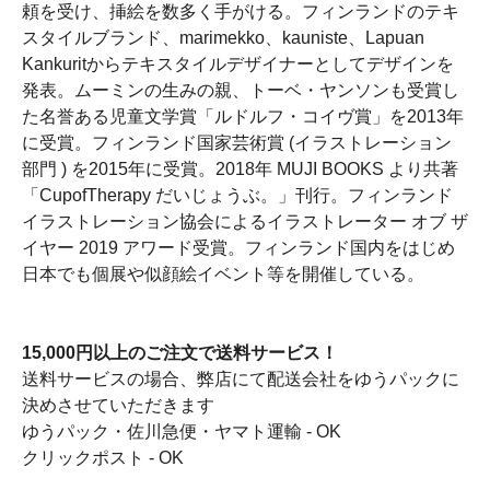
頼を受け、挿絵を数多く手がける。フィンランドのテキ
スタイルブランド、marimekko、kauniste、Lapuan
Kankuritからテキスタイルデザイナーとしてデザインを
発表。ムーミンの生みの親、トーベ・ヤンソンも受賞し
た名誉ある児童文学賞「ルドルフ・コイヴ賞」を2013年
に受賞。フィンランド国家芸術賞 (イラストレーション
部門 ) を2015年に受賞。2018年 MUJI BOOKS より共著
「CupofTherapy だいじょうぶ。」刊行。フィンランド
イラストレーション協会によるイラストレーター オブ ザ
イヤー 2019 アワード受賞。フィンランド国内をはじめ
日本でも個展や似顔絵イベント等を開催している。
15,000円以上のご注文で送料サービス！
送料サービスの場合、弊店にて配送会社をゆうパックに
決めさせていただきます
ゆうパック・佐川急便・ヤマト運輸 - OK
クリックポスト - OK