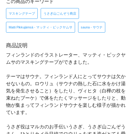
この商品のキーワード
マスキングテープ
うさぎ山ごんぞう商店
Matti Pikkujämsä - マッティ・ピックヤムサ
sauna - サウナ
商品説明
フィンランドのイラストレーター、マッティ・ピックヤ
ムサのマスキングテープができました。
テーマはサウナ。フィンランド人にとってサウナは欠か
せないもの。ロウリュ（サウナの熱した石に水をかけ湯
気を発生させること）をしたり、ヴィヒタ（白樺の枝を
束ねたブーケ）で体をたたくマッサージをしたりと、動
物が集まってフィンランドサウナを楽しむ様子が描かれ
ています。
うさぎ役はマルカのお手伝いうさぎ、うさぎ山ごんぞう
さん。ひとりカメラ目線でロウリュをする姿がとても愛