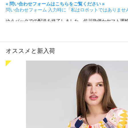
« 問い合わせフォームはこちらをご覧ください »
問い合わせフォーム 入力時に「私はロボットではありませ
ゆうパックでの配送を終了しました。佐川急便かヤマト運
☞ はじめてご注文のお客さまはこちらをご覧ください
ONLINESHOP NEWS
06/14
イッタラのガラスオブジェを4点更新しました
オススメと新入荷
06/14
アラビアの壁掛け陶板を2点更新しました
06/14
オイヴァ・トイッカのバードGolden-Crested Kingl
06/09
フィンランドからヤーナ・ユッタネンのソックスが
06/07
aalto coffee コーヒー豆が再入荷しました
05/31
フィンランドからメモリーゲームが再入荷しました
05/12
ARABIA x Matti Pikkujamsa ポッポー
05/03
ARABIAのカップ＆ソーサーを6点更新しました
04/27
イェンニ・トゥオミネン marjat（マルヤ）のミ
04/26
APRILMAI x VUOKKO 木製ブローチとキーホル
04/26
ARABIAのヴィンテージプレートを10点更新しまし
04/25
マッティ・ピックヤムサ 新作デザインのエコバッ
04/14
母の日フラワーギフトを更新しました→完売しまし
04/05
Esteri Tomula - エステリ・トムラのカップ＆