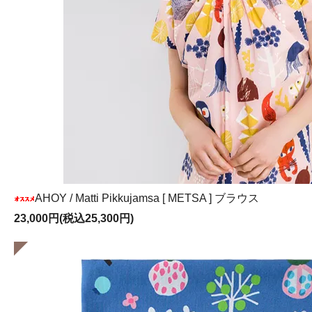
03/31
イッタラ×マリメッコ「キビ」のキャンドルホルダ
03/31
北欧のアートブック 5冊更新しました
03/30
マッティ・ピックヤムサ デザインのエコバッグを
03/30
マッティ・ピックヤムサ デザインのサウナマット
03/28
aalto coffee コーヒー豆が再入荷しました
03/21
北欧のアートブック 5冊更新しました
03/21
PLUTOPRODUKTER - ムーミン エコバッグが再
AHOY / Matti Pikkujamsa [ METSA ] ブラウス
23,000円(税込25,300円)