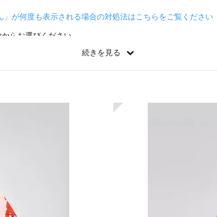
ん」が何度も表示される場合の対処法はこちらをご覧ください
輸からお選びください
続きを見る
etと ボトルMansikkapaikkaを更新しました
届きました
 チルドレンセットとルオントマグの予約販売を開始しました
ニバッグとハンカチが再入荷しました
ダーを更新しました
た
グを更新しました
た
ソーサー、プレートを12点更新しました