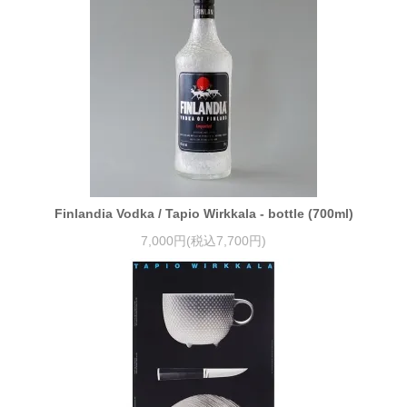
Finlandia Vodka / Tapio Wirkkala - bottle (700ml)
7,000円(税込7,700円)