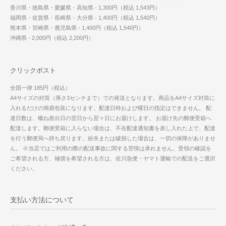
香川県・徳島県・愛媛県・高知県 - 1,300円（税込 1,543円）
福岡県・佐賀県・長崎県・大分県 - 1,400円（税込 1,540円）
熊本県・宮崎県・鹿児島県 - 1,400円（税込 1,540円）
沖縄県 - 2,000円（税込 2,200円）
クリックポスト
全国一律 185円（税込）
A4サイズの封筒（厚さ3センチまで）での発送となります。商品をA4サイズ封筒に
入れるだけの簡易包装になります。配達日時および曜日の指定はできません。 配
達日数は、概ね差出日の翌日から翌々日にお届けします。 お届け先の郵便受箱へ
配達します。郵便受箱に入らない場合は、不在配達通知書を差し入れた上で、配達
を行う郵便局へ持ち戻ります。紛失または破損した場合は、一切の保障がありませ
ん。 ※当店ではご利用の際の配送事故に関する苦情は承れません。受領の確認を
ご希望される方、補償を希望される方は、佐川急便・ヤマト運輸での配送をご選択
ください。
支払い方法について