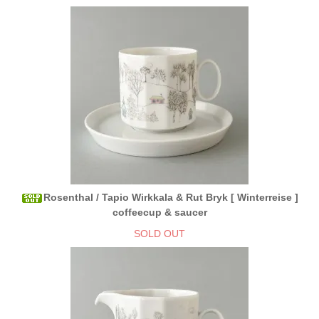
Rosenthal / Tapio Wirkkala & Rut Bryk [ Winterreise ]
coffeecup & saucer
SOLD OUT