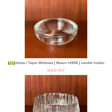
iittala / Tapio Wirkkala [ Maaru #2658 ] candle holder
SOLD OUT