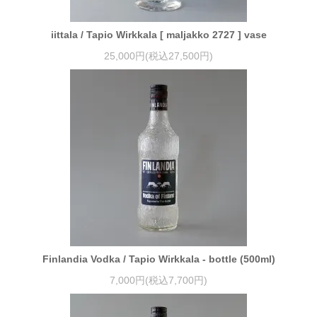
iittala / Tapio Wirkkala [ maljakko 2727 ] vase
25,000円(税込27,500円)
Finlandia Vodka / Tapio Wirkkala - bottle (500ml)
7,000円(税込7,700円)