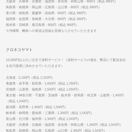
大阪府・兵庫県・京都府・滋賀県・奈良県・和歌山県 - 800円（税込 880円）
鳥取県・島根県・岡山県・広島県・山口県 - 900円（税込 990円）
香川県・徳島県・愛媛県・高知県 - 900円（税込 990円）
福岡県・佐賀県・長崎県・大分県 - 900円（税込 990円）
熊本県・宮崎県・鹿児島県 - 900円（税込 990円）
※沖縄県、離島への発送は別途お見積もりさせていただきます
クロネコヤマト
15,000円以上のご注文で送料サービス！（送料サービスの場合、弊店にて配送会社
を佐川急便に決めさせていただきます）
北海道 - 2,100円（税込 2,310円）
青森県・岩手県・秋田県 - 1,600円（税込 1,760円）
宮城県・山形県・福島県 - 1,500円（税込 1,650円）
東京都・神奈川県・千葉県・茨城県・栃木県・群馬県・埼玉県・山梨県 - 1,400円
（税込 1,540円）
新潟県・長野県 - 1,400円（税込 1,540円）
岐阜県・静岡県・愛知県・三重県 - 1,300円（税込 1,543円）
富山県・石川県・福井県 - 1,300円（税込 1,543円）
大阪府・兵庫県・京都府・滋賀県・奈良県・和歌山県 - 1,300円（税込 1,543円）
鳥取県・島根県・岡山県・広島県・山口県 - 1,300円（税込 1,543円）