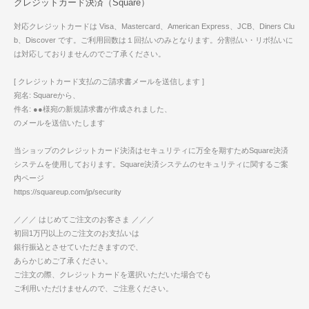
クレジットカード決済（Square）
対応クレジットカードは Visa、Mastercard、American Express、JCB、Diners Clu
b、Discover です。ご利用回数は１回払いのみとなります。分割払い・リボ払いに
は対応しておりませんのでご了承ください。
[ クレジットカード支払のご請求書メールを送信します ]
宛名: Squareから、
件名: ●●様宛の新規請求書が作成されました、
のメールを送信いたします
当ショップのクレジットカード決済はセキュリティに万全を期すためSquare決済
システムを使用しております。Square決済システムのセキュリティに関するご案
内ページ
https://squareup.com/jp/security
／／／ はじめてご注文のお客さま ／／／
初回1万円以上のご注文のお支払いは
銀行振込とさせていただきますので、
あらかじめご了承ください。
ご注文の際、クレジットカードを選択いただいた場合でも
ご利用いただけませんので、ご注意ください。