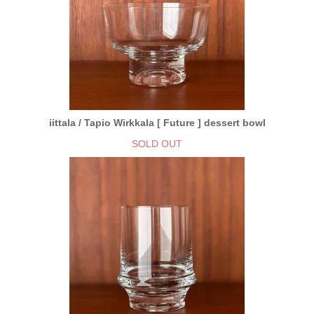
iittala / Tapio Wirkkala [ Future ] dessert bowl
SOLD OUT