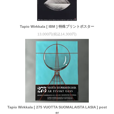
Tapio Wirkkala [ IBM ] 特殊プリントポスター
13,000円(税込14,300円)
Tapio Wirkkala [ 275 VUOTTA SUOMALAISTA LASIA ] post
er