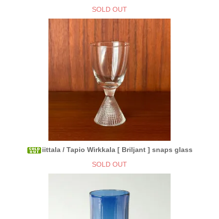
SOLD OUT
iittala / Tapio Wirkkala [ Briljant ] snaps glass
SOLD OUT