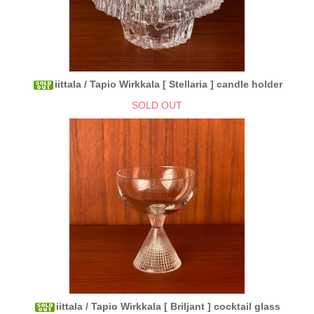
iittala / Tapio Wirkkala [ Stellaria ] candle holder
SOLD OUT
iittala / Tapio Wirkkala [ Briljant ] cocktail glass