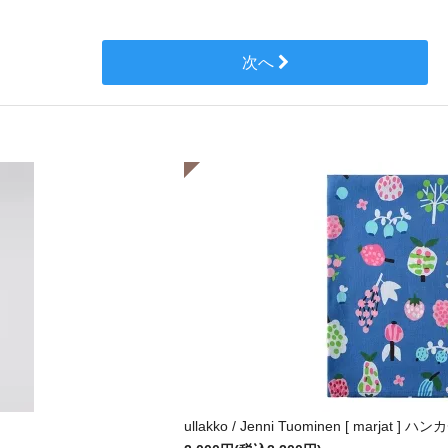
次へ
ullakko / Jenni Tuominen [ marjat ] 