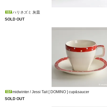
ハリネズミ 灰皿
SOLD OUT
midwinter / Jessi Tait [ DOMINO ] cup&saucer
SOLD OUT