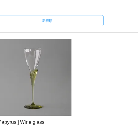
新着順
Papyrus ] Wine glass