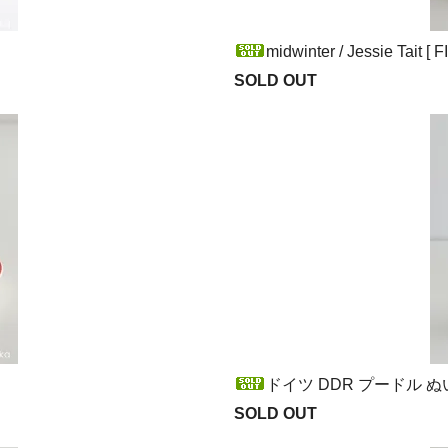
midwinter / Jessie Tait [
SOLD OUT
ドイツ DDR プードル 
SOLD OUT