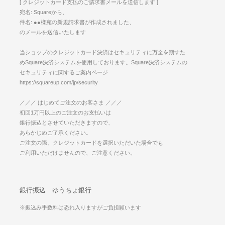
[ クレジットカード支払のご請求書メールを送信します ]
宛名: Squareから、
件名: ●●様宛の新規請求書が作成されました、
のメールを送信いたします
当ショップのクレジットカード決済はセキュリティに万全を期すた
めSquare決済システムを使用しております。Square決済システムの
セキュリティに関するご案内ページ
https://squareup.com/jp/security
／／／ はじめてご注文のお客さま ／／／
初回1万円以上のご注文のお支払いは
銀行振込とさせていただきますので、
あらかじめご了承ください。
ご注文の際、クレジットカードを選択いただいた場合でも
ご利用いただけませんので、ご注意ください。
銀行振込 ゆうちょ銀行
※振込み手数料は恐れ入りますがご負担願います