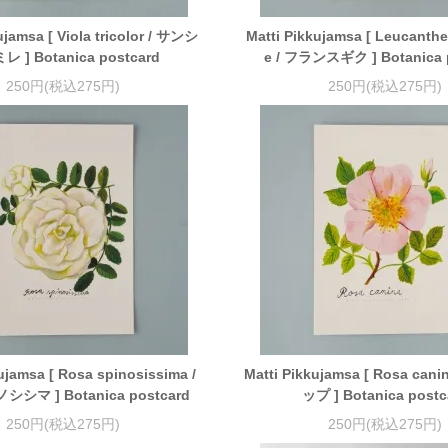
ujamsa [ Viola tricolor / サンシ
Matti Pikkujamsa [ Leucant
 ] Botanica postcard
e / フランスギク ] Botanica 
250円(税込275円)
250円(税込275円)
ujamsa [ Rosa spinosissima /
Matti Pikkujamsa [ Rosa ca
シマ ] Botanica postcard
ップ ] Botanica postc
250円(税込275円)
250円(税込275円)