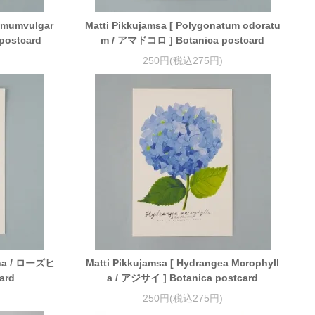
hemumvulgar
Matti Pikkujamsa [ Polygonatum odoratu
postcard
m / アマドコロ ] Botanica postcard
250円(税込275円)
nina / ローズヒ
Matti Pikkujamsa [ Hydrangea Mcrophyll
ard
a / アジサイ ] Botanica postcard
250円(税込275円)