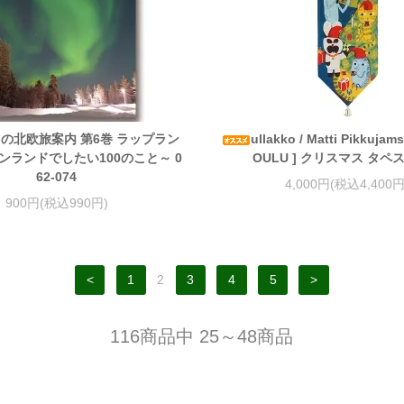
の北欧旅案内 第6巻 ラップラン
ullakko / Matti Pikkujam
ンランドでしたい100のこと～ 0
OULU ] クリスマス タペ
62-074
4,000円(税込4,400円
900円(税込990円)
<
1
2
3
4
5
>
116商品中 25～48商品