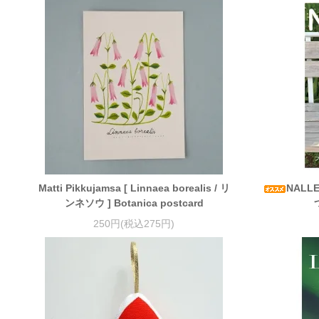
Matti Pikkujamsa [ Linnaea borealis / リ
NALL
ンネソウ ] Botanica postcard
250円(税込275円)