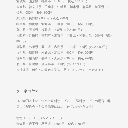
宮城県・山形県・福島県 - 1,100円（税込 1,210円）
東京都・神奈川県・千葉県・茨城県・栃木県・群馬県・埼玉県・山
梨県 - 900円（税込 990円）
新潟県・長野県 - 900円（税込 990円）
岐阜県・静岡県・愛知県・三重県 - 900円（税込 990円）
富山県・石川県・福井県 - 900円（税込 990円）
大阪府・兵庫県・京都府・滋賀県・奈良県・和歌山県 - 800円（税込
880円）
鳥取県・島根県・岡山県・広島県・山口県 - 900円（税込 990円）
香川県・徳島県・愛媛県・高知県 - 900円（税込 990円）
福岡県・佐賀県・長崎県・大分県 - 900円（税込 990円）
熊本県・宮崎県・鹿児島県 - 900円（税込 990円）
※沖縄県、離島への発送は別途お見積もりさせていただきます
クロネコヤマト
15,000円以上のご注文で送料サービス！（送料サービスの場合、弊
店にて配送会社を佐川急便に決めさせていただきます）
北海道 - 2,100円（税込 2,310円）
青森県・岩手県・秋田県 - 1,600円（税込 1,760円）