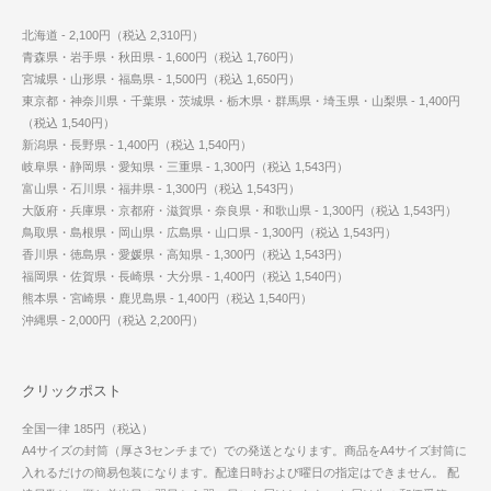
北海道 - 2,100円（税込 2,310円）
青森県・岩手県・秋田県 - 1,600円（税込 1,760円）
宮城県・山形県・福島県 - 1,500円（税込 1,650円）
東京都・神奈川県・千葉県・茨城県・栃木県・群馬県・埼玉県・山梨県 - 1,400円
（税込 1,540円）
新潟県・長野県 - 1,400円（税込 1,540円）
岐阜県・静岡県・愛知県・三重県 - 1,300円（税込 1,543円）
富山県・石川県・福井県 - 1,300円（税込 1,543円）
大阪府・兵庫県・京都府・滋賀県・奈良県・和歌山県 - 1,300円（税込 1,543円）
鳥取県・島根県・岡山県・広島県・山口県 - 1,300円（税込 1,543円）
香川県・徳島県・愛媛県・高知県 - 1,300円（税込 1,543円）
福岡県・佐賀県・長崎県・大分県 - 1,400円（税込 1,540円）
熊本県・宮崎県・鹿児島県 - 1,400円（税込 1,540円）
沖縄県 - 2,000円（税込 2,200円）
クリックポスト
全国一律 185円（税込）
A4サイズの封筒（厚さ3センチまで）での発送となります。商品をA4サイズ封筒に
入れるだけの簡易包装になります。配達日時および曜日の指定はできません。 配