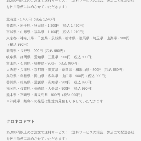
15,000円以上のご注文で送料サービス！（送料サービスの場合、弊店にて配送会社
を佐川急便に決めさせていただきます）
北海道 - 1,400円（税込 1,540円）
青森県・岩手県・秋田県 - 1,300円（税込 1,430円）
宮城県・山形県・福島県 - 1,100円（税込 1,210円）
東京都・神奈川県・千葉県・茨城県・栃木県・群馬県・埼玉県・山梨県 - 900円
（税込 990円）
新潟県・長野県 - 900円（税込 990円）
岐阜県・静岡県・愛知県・三重県 - 900円（税込 990円）
富山県・石川県・福井県 - 900円（税込 990円）
大阪府・兵庫県・京都府・滋賀県・奈良県・和歌山県 - 800円（税込 880円）
鳥取県・島根県・岡山県・広島県・山口県 - 900円（税込 990円）
香川県・徳島県・愛媛県・高知県 - 900円（税込 990円）
福岡県・佐賀県・長崎県・大分県 - 900円（税込 990円）
熊本県・宮崎県・鹿児島県 - 900円（税込 990円）
※沖縄県、離島への発送は別途お見積もりさせていただきます
クロネコヤマト
15,000円以上のご注文で送料サービス！（送料サービスの場合、弊店にて配送会社
を佐川急便に決めさせていただきます）