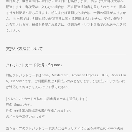
達日数は、概ね差出日の翌日から翌々日にお届けします。 お届け先の郵便受箱へ
配達します。郵便受箱に入らない場合は、不在配達通知書を差し入れた上で、配達
を行う郵便局へ持ち戻ります。紛失または破損した場合は、一切の保障がありませ
ん。 ※当店ではご利用の際の配送事故に関する苦情は承れません。受領の確認を
ご希望される方、補償を希望される方は、佐川急便・ヤマト運輸での配送をご選択
ください。
支払い方法について
クレジットカード決済（Square）
対応クレジットカードは Visa、Mastercard、American Express、JCB、Diners Clu
b、Discover です。ご利用回数は１回払いのみとなります。分割払い・リボ払いに
は対応しておりませんのでご了承ください。
[ クレジットカード支払のご請求書メールを送信します ]
宛名: Squareから、
件名: ●●様宛の新規請求書が作成されました、
のメールを送信いたします
当ショップのクレジットカード決済はセキュリティに万全を期すためSquare決済