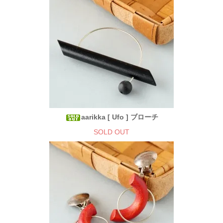
aarikka [ Ufo ] ブローチ
SOLD OUT