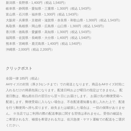
新潟県・長野県 - 1,400円（税込 1,540円）
岐阜県・静岡県・愛知県・三重県 - 1,300円（税込 1,543円）
富山県・石川県・福井県 - 1,300円（税込 1,543円）
大阪府・兵庫県・京都府・滋賀県・奈良県・和歌山県 - 1,300円（税込 1,543円）
鳥取県・島根県・岡山県・広島県・山口県 - 1,300円（税込 1,543円）
香川県・徳島県・愛媛県・高知県 - 1,300円（税込 1,543円）
福岡県・佐賀県・長崎県・大分県 - 1,400円（税込 1,540円）
熊本県・宮崎県・鹿児島県 - 1,400円（税込 1,540円）
沖縄県 - 2,000円（税込 2,200円）
クリックポスト
全国一律 185円（税込）
A4サイズの封筒（厚さ3センチまで）での発送となります。商品をA4サイズ封筒に
入れるだけの簡易包装になります。配達日時および曜日の指定はできません。 配
達日数は、概ね差出日の翌日から翌々日にお届けします。 お届け先の郵便受箱へ
配達します。郵便受箱に入らない場合は、不在配達通知書を差し入れた上で、配達
を行う郵便局へ持ち戻ります。紛失または破損した場合は、一切の保障がありませ
ん。 ※当店ではご利用の際の配送事故に関する苦情は承れません。受領の確認を
ご希望される方、補償を希望される方は、佐川急便・ヤマト運輸での配送をご選択
ください。