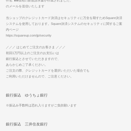
件名: ●●様宛の新規請求書が作成されました、
のメールを送信いたします
当ショップのクレジットカード決済はセキュリティに万全を期すためSquare決済
システムを使用しております。Square決済システムのセキュリティに関するご案
内ページ
https://squareup.com/jp/security
／／／ はじめてご注文のお客さま ／／／
初回1万円以上のご注文のお支払いは
銀行振込とさせていただきますので、
あらかじめご了承ください。
ご注文の際、クレジットカードを選択いただいた場合でも
ご利用いただけませんので、ご注意ください。
銀行振込 ゆうちょ銀行
※振込み手数料は恐れ入りますがご負担願います
銀行振込 三井住友銀行