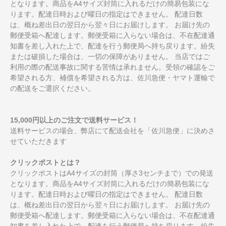
となります。商品をA4サイズ封筒に入れるだけの簡易包装にな
ります。配達日時および曜日の指定はできません。 配達日数
は、概ね差出日の翌日から翌々日にお届けします。 お届け先の
郵便受箱へ配達します。郵便受箱に入らない場合は、不在配達通
知書を差し入れた上で、配達を行う郵便局へ持ち戻ります。紛失
または破損した場合は、一切の保障がありません。 当店ではご
利用の際の配送事故に関する苦情は承れません。受領の確認をご
希望される方、補償を希望される方は、佐川急便・ヤマト運輸で
の配送をご選択ください。
15,000円以上のご注文で送料サービス！
送料サービスの場合、弊店にて配送会社を「佐川急便」に決めさ
せていただきます
クリックポストとは？
クリックポストはA4サイズの封筒（厚さ3センチまで）での発送
となります。商品をA4サイズ封筒に入れるだけの簡易包装にな
ります。配達日時および曜日の指定はできません。 配達日数
は、概ね差出日の翌日から翌々日にお届けします。 お届け先の
郵便受箱へ配達します。郵便受箱に入らない場合は、不在配達通
知書を差し入れた上で、配達を行う郵便局へ持ち戻ります。紛失