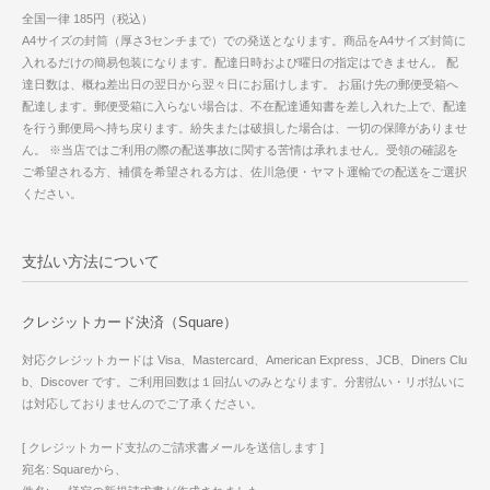
全国一律 185円（税込）
A4サイズの封筒（厚さ3センチまで）での発送となります。商品をA4サイズ封筒に
入れるだけの簡易包装になります。配達日時および曜日の指定はできません。 配
達日数は、概ね差出日の翌日から翌々日にお届けします。 お届け先の郵便受箱へ
配達します。郵便受箱に入らない場合は、不在配達通知書を差し入れた上で、配達
を行う郵便局へ持ち戻ります。紛失または破損した場合は、一切の保障がありませ
ん。 ※当店ではご利用の際の配送事故に関する苦情は承れません。受領の確認を
ご希望される方、補償を希望される方は、佐川急便・ヤマト運輸での配送をご選択
ください。
支払い方法について
クレジットカード決済（Square）
対応クレジットカードは Visa、Mastercard、American Express、JCB、Diners Clu
b、Discover です。ご利用回数は１回払いのみとなります。分割払い・リボ払いに
は対応しておりませんのでご了承ください。
[ クレジットカード支払のご請求書メールを送信します ]
宛名: Squareから、