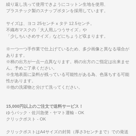
繰り返し洗って使用できようにコットン生地を使用、
プラスチック製のスナップボタンを採用しています。
サイズは、ヨコ 25センチ x タテ 12.5センチ。
不織布マスクの「大人用ふつうサイズ」や
「少しちいさめサイズ」などにちょうど収まります。
※一つ一つ手作業で仕上げているため、多少画像と異なる場合が
あります。
※柄の出方が一点一点異なります。柄の出方のご指定は出来ませ
ん。予めご了承ください。
※生地表面に染料が残っている可能性がある為、色落ちする可能
性があります。
※他の洗濯物と分けて洗ってください。
15,000円以上のご注文で送料サービス！
ゆうパック・佐川急便・ヤマト運輸 - OK
クリックポスト - OK
クリックポストはA4サイズの封筒（厚さ3センチまで）での発送