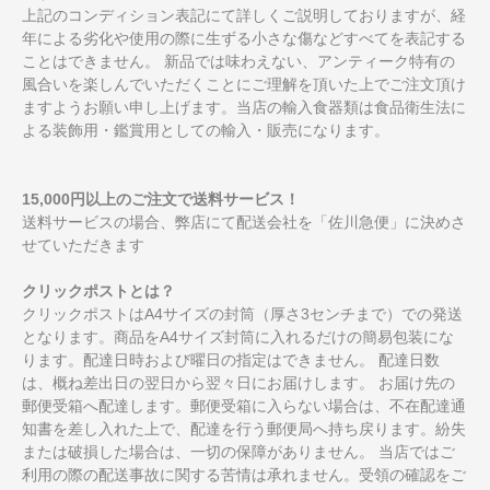
上記のコンディション表記にて詳しくご説明しておりますが、経
年による劣化や使用の際に生ずる小さな傷などすべてを表記する
ことはできません。 新品では味わえない、アンティーク特有の
風合いを楽しんでいただくことにご理解を頂いた上でご注文頂け
ますようお願い申し上げます。当店の輸入食器類は食品衛生法に
よる装飾用・鑑賞用としての輸入・販売になります。
15,000円以上のご注文で送料サービス！
送料サービスの場合、弊店にて配送会社を「佐川急便」に決めさ
せていただきます
クリックポストとは？
クリックポストはA4サイズの封筒（厚さ3センチまで）での発送
となります。商品をA4サイズ封筒に入れるだけの簡易包装にな
ります。配達日時および曜日の指定はできません。 配達日数
は、概ね差出日の翌日から翌々日にお届けします。 お届け先の
郵便受箱へ配達します。郵便受箱に入らない場合は、不在配達通
知書を差し入れた上で、配達を行う郵便局へ持ち戻ります。紛失
または破損した場合は、一切の保障がありません。 当店ではご
利用の際の配送事故に関する苦情は承れません。受領の確認をご