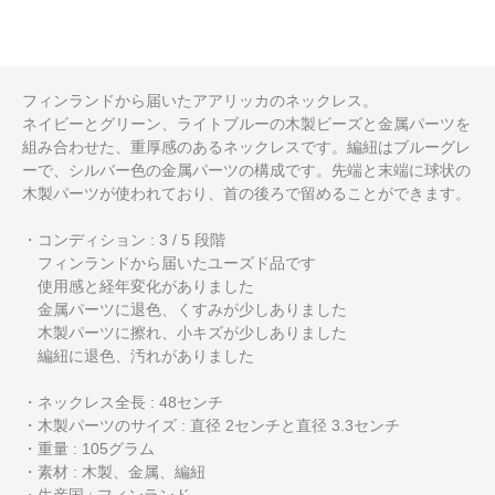
フィンランドから届いたアアリッカのネックレス。
ネイビーとグリーン、ライトブルーの木製ビーズと金属パーツを
組み合わせた、重厚感のあるネックレスです。編紐はブルーグレ
ーで、シルバー色の金属パーツの構成です。先端と末端に球状の
木製パーツが使われており、首の後ろで留めることができます。
・コンディション : 3 / 5 段階
フィンランドから届いたユーズド品です
使用感と経年変化がありました
金属パーツに退色、くすみが少しありました
木製パーツに擦れ、小キズが少しありました
編紐に退色、汚れがありました
・ネックレス全長 : 48センチ
・木製パーツのサイズ : 直径 2センチと直径 3.3センチ
・重量 : 105グラム
・素材 : 木製、金属、編紐
・生産国 : フィンランド