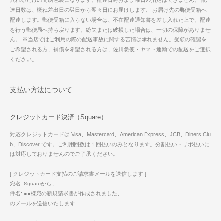
入れるだけの簡易包装になります。配達日時および曜日の指定はできません。 配
達日数は、概ね差出日の翌日から翌々日にお届けします。 お届け先の郵便受箱へ
配達します。郵便受箱に入らない場合は、不在配達通知書を差し入れた上で、配達
を行う郵便局へ持ち戻ります。紛失または破損した場合は、一切の保障がありませ
ん。 ※当店ではご利用の際の配送事故に関する苦情は承れません。受領の確認を
ご希望される方、補償を希望される方は、佐川急便・ヤマト運輸での配送をご選択
ください。
支払い方法について
クレジットカード決済（Square）
対応クレジットカードは Visa、Mastercard、American Express、JCB、Diners Clu
b、Discover です。ご利用回数は１回払いのみとなります。分割払い・リボ払いに
は対応しておりませんのでご了承ください。
[ クレジットカード支払のご請求書メールを送信します ]
宛名: Squareから、
件名: ●●様宛の新規請求書が作成されました、
のメールを送信いたします