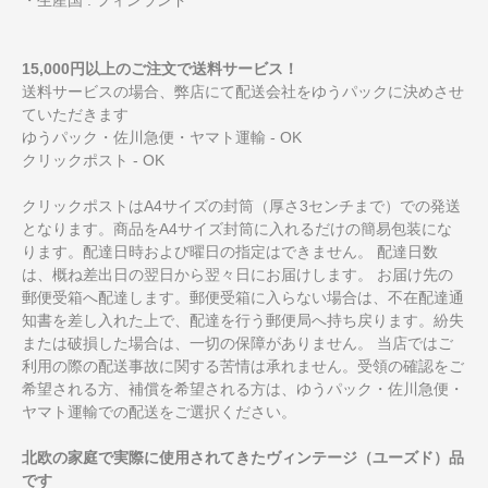
15,000円以上のご注文で送料サービス！
送料サービスの場合、弊店にて配送会社をゆうパックに決めさせ
ていただきます
ゆうパック・佐川急便・ヤマト運輸 - OK
クリックポスト - OK
クリックポストはA4サイズの封筒（厚さ3センチまで）での発送
となります。商品をA4サイズ封筒に入れるだけの簡易包装にな
ります。配達日時および曜日の指定はできません。 配達日数
は、概ね差出日の翌日から翌々日にお届けします。 お届け先の
郵便受箱へ配達します。郵便受箱に入らない場合は、不在配達通
知書を差し入れた上で、配達を行う郵便局へ持ち戻ります。紛失
または破損した場合は、一切の保障がありません。 当店ではご
利用の際の配送事故に関する苦情は承れません。受領の確認をご
希望される方、補償を希望される方は、ゆうパック・佐川急便・
ヤマト運輸での配送をご選択ください。
北欧の家庭で実際に使用されてきたヴィンテージ（ユーズド）品
です