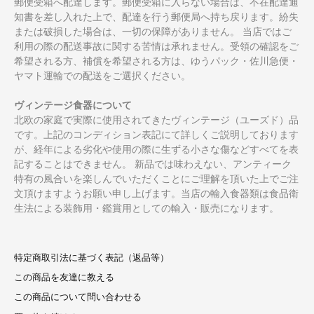
郵便受箱へ配達します。郵便受箱に入らない場合は、不在配達通
知書を差し入れた上で、配達を行う郵便局へ持ち戻ります。紛失
または破損した場合は、一切の保障がありません。 当店ではご
利用の際の配送事故に関する苦情は承れません。受領の確認をご
希望される方、補償を希望される方は、ゆうパック・佐川急便・
ヤマト運輸での配送をご選択ください。
ヴィンテージ食器について
北欧の家庭で実際に使用されてきたヴィンテージ（ユーズド）品
です。上記のコンディション表記にて詳しくご説明しております
が、経年による劣化や使用の際に生ずる小さな傷などすべてを表
記することはできません。 新品では味わえない、アンティーク
特有の風合いを楽しんでいただくことにご理解を頂いた上でご注
文頂けますようお願い申し上げます。当店の輸入食器類は食品衛
生法による装飾用・鑑賞用としての輸入・販売になります。
特定商取引法に基づく表記（返品等）
この商品を友達に教える
この商品について問い合わせる