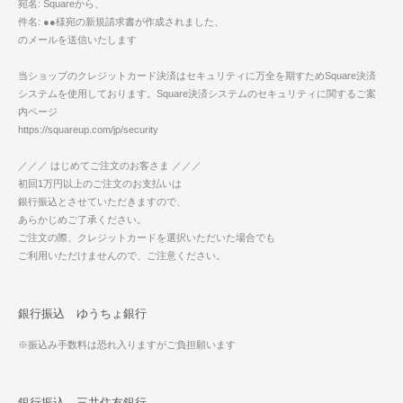
宛名: Squareから、
件名: ●●様宛の新規請求書が作成されました、
のメールを送信いたします
当ショップのクレジットカード決済はセキュリティに万全を期すためSquare決済
システムを使用しております。Square決済システムのセキュリティに関するご案
内ページ
https://squareup.com/jp/security
／／／ はじめてご注文のお客さま ／／／
初回1万円以上のご注文のお支払いは
銀行振込とさせていただきますので、
あらかじめご了承ください。
ご注文の際、クレジットカードを選択いただいた場合でも
ご利用いただけませんので、ご注意ください。
銀行振込 ゆうちょ銀行
※振込み手数料は恐れ入りますがご負担願います
銀行振込 三井住友銀行