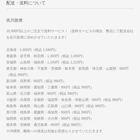
配送・送料について
佐川急便
15,000円以上のご注文で送料サービス！（送料サービスの場合、弊店にて配送会社
を佐川急便に決めさせていただきます）
北海道 - 1,400円（税込 1,540円）
青森県・岩手県・秋田県 - 1,300円（税込 1,430円）
宮城県・山形県・福島県 - 1,100円（税込 1,210円）
東京都・神奈川県・千葉県・茨城県・栃木県・群馬県・埼玉県・山梨県 - 900円
（税込 990円）
新潟県・長野県 - 900円（税込 990円）
岐阜県・静岡県・愛知県・三重県 - 900円（税込 990円）
富山県・石川県・福井県 - 900円（税込 990円）
大阪府・兵庫県・京都府・滋賀県・奈良県・和歌山県 - 800円（税込 880円）
鳥取県・島根県・岡山県・広島県・山口県 - 900円（税込 990円）
香川県・徳島県・愛媛県・高知県 - 900円（税込 990円）
福岡県・佐賀県・長崎県・大分県 - 900円（税込 990円）
熊本県・宮崎県・鹿児島県 - 900円（税込 990円）
※沖縄県、離島への発送は別途お見積もりさせていただきます