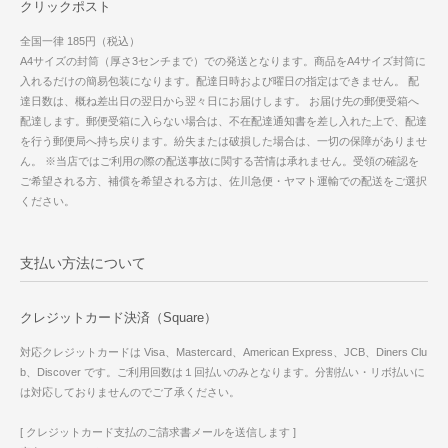
クリックポスト
全国一律 185円（税込）
A4サイズの封筒（厚さ3センチまで）での発送となります。商品をA4サイズ封筒に
入れるだけの簡易包装になります。配達日時および曜日の指定はできません。 配
達日数は、概ね差出日の翌日から翌々日にお届けします。 お届け先の郵便受箱へ
配達します。郵便受箱に入らない場合は、不在配達通知書を差し入れた上で、配達
を行う郵便局へ持ち戻ります。紛失または破損した場合は、一切の保障がありませ
ん。 ※当店ではご利用の際の配送事故に関する苦情は承れません。受領の確認を
ご希望される方、補償を希望される方は、佐川急便・ヤマト運輸での配送をご選択
ください。
支払い方法について
クレジットカード決済（Square）
対応クレジットカードは Visa、Mastercard、American Express、JCB、Diners Clu
b、Discover です。ご利用回数は１回払いのみとなります。分割払い・リボ払いに
は対応しておりませんのでご了承ください。
[ クレジットカード支払のご請求書メールを送信します ]