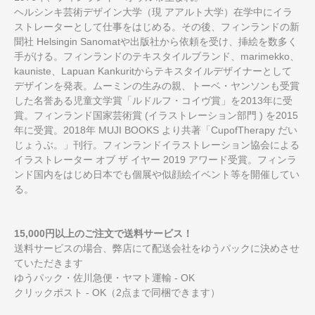
ヘルシンキ芸術デザイン大学（現 アアルト大学）在学中にイラ
ストレーターとして仕事をはじめる。その後、フィンランドの新
聞社 Helsingin Sanomatや出版社から依頼を受け、挿絵を数多く
手がける。フィンランドのテキスタイルブランド、marimekko、
kauniste、Lapuan Kankuritからテキスタイルデザイナーとして
デザインを発表。ムーミンの生みの親、トーベ・ヤンソンも受賞
した名誉ある児童文学賞「ルドルフ・コイヴ賞」を2013年に受
賞。フィンランド国家芸術賞 (イラストレーション部門 ) を2015
年に受賞。2018年 MUJI BOOKS より共著「CupofTherapy だい
じょうぶ。」刊行。フィンランドイラストレーション協会による
イラストレーター オブ ザ イヤー 2019 アワード受賞。フィンラ
ンド国内をはじめ日本でも個展や似顔絵イベント等を開催してい
る。
15,000円以上のご注文で送料サービス！
送料サービスの場合、弊店にて配送会社をゆうパックに決めさせ
ていただきます
ゆうパック・佐川急便・ヤマト運輸 - OK
クリックポスト - OK（2点まで同梱できます）