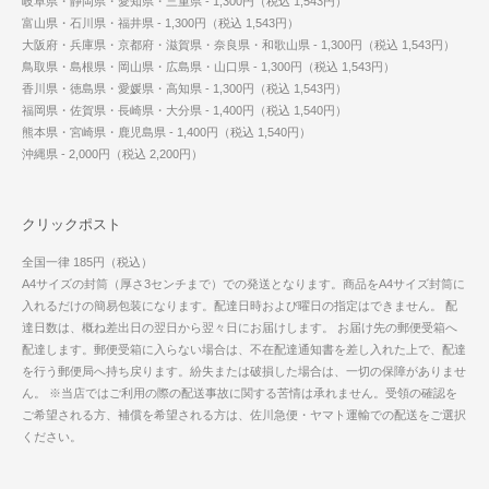
岐阜県・静岡県・愛知県・三重県 - 1,300円（税込 1,543円）
富山県・石川県・福井県 - 1,300円（税込 1,543円）
大阪府・兵庫県・京都府・滋賀県・奈良県・和歌山県 - 1,300円（税込 1,543円）
鳥取県・島根県・岡山県・広島県・山口県 - 1,300円（税込 1,543円）
香川県・徳島県・愛媛県・高知県 - 1,300円（税込 1,543円）
福岡県・佐賀県・長崎県・大分県 - 1,400円（税込 1,540円）
熊本県・宮崎県・鹿児島県 - 1,400円（税込 1,540円）
沖縄県 - 2,000円（税込 2,200円）
クリックポスト
全国一律 185円（税込）
A4サイズの封筒（厚さ3センチまで）での発送となります。商品をA4サイズ封筒に
入れるだけの簡易包装になります。配達日時および曜日の指定はできません。 配
達日数は、概ね差出日の翌日から翌々日にお届けします。 お届け先の郵便受箱へ
配達します。郵便受箱に入らない場合は、不在配達通知書を差し入れた上で、配達
を行う郵便局へ持ち戻ります。紛失または破損した場合は、一切の保障がありませ
ん。 ※当店ではご利用の際の配送事故に関する苦情は承れません。受領の確認を
ご希望される方、補償を希望される方は、佐川急便・ヤマト運輸での配送をご選択
ください。