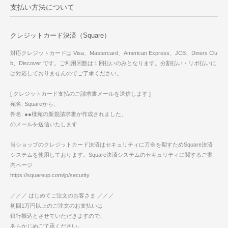
支払い方法について
クレジットカード決済（Square）
対応クレジットカードは Visa、Mastercard、American Express、JCB、Diners Clu
b、Discover です。ご利用回数は１回払いのみとなります。分割払い・リボ払いに
は対応しておりませんのでご了承ください。
[ クレジットカード支払のご請求書メールを送信します ]
宛名: Squareから、
件名: ●●様宛の新規請求書が作成されました、
のメールを送信いたします
当ショップのクレジットカード決済はセキュリティに万全を期すためSquare決済
システムを使用しております。Square決済システムのセキュリティに関するご案
内ページ
https://squareup.com/jp/security
／／／ はじめてご注文のお客さま ／／／
初回1万円以上のご注文のお支払いは
銀行振込とさせていただきますので、
あらかじめご了承ください。