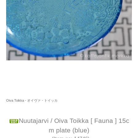
Oiva Toikka - オイヴァ・トイッカ
Nuutajarvi / Oiva Toikka [ Fauna ] 15c
m plate (blue)