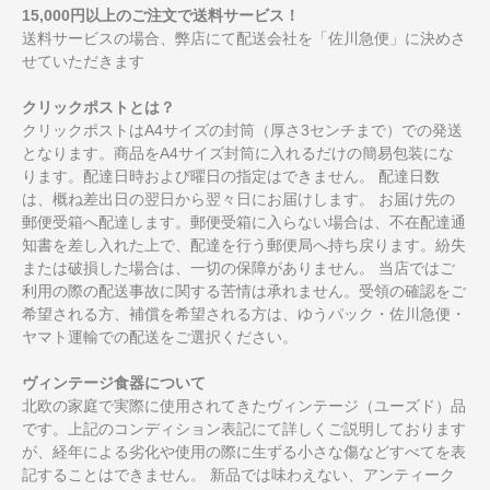
15,000円以上のご注文で送料サービス！
送料サービスの場合、弊店にて配送会社を「佐川急便」に決めさ
せていただきます
クリックポストとは？
クリックポストはA4サイズの封筒（厚さ3センチまで）での発送
となります。商品をA4サイズ封筒に入れるだけの簡易包装にな
ります。配達日時および曜日の指定はできません。 配達日数
は、概ね差出日の翌日から翌々日にお届けします。 お届け先の
郵便受箱へ配達します。郵便受箱に入らない場合は、不在配達通
知書を差し入れた上で、配達を行う郵便局へ持ち戻ります。紛失
または破損した場合は、一切の保障がありません。 当店ではご
利用の際の配送事故に関する苦情は承れません。受領の確認をご
希望される方、補償を希望される方は、ゆうパック・佐川急便・
ヤマト運輸での配送をご選択ください。
ヴィンテージ食器について
北欧の家庭で実際に使用されてきたヴィンテージ（ユーズド）品
です。上記のコンディション表記にて詳しくご説明しております
が、経年による劣化や使用の際に生ずる小さな傷などすべてを表
記することはできません。 新品では味わえない、アンティーク