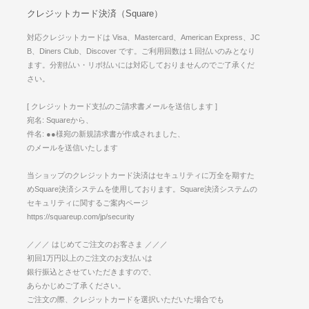
クレジットカード決済（Square）
対応クレジットカードは Visa、Mastercard、American Express、JC
B、Diners Club、Discover です。ご利用回数は１回払いのみとなり
ます。分割払い・リボ払いには対応しておりませんのでご了承くだ
さい。
[ クレジットカード支払のご請求書メールを送信します ]
宛名: Squareから、
件名: ●●様宛の新規請求書が作成されました、
のメールを送信いたします
当ショップのクレジットカード決済はセキュリティに万全を期すた
めSquare決済システムを使用しております。Square決済システムの
セキュリティに関するご案内ページ
https://squareup.com/jp/security
／／／ はじめてご注文のお客さま ／／／
初回1万円以上のご注文のお支払いは
銀行振込とさせていただきますので、
あらかじめご了承ください。
ご注文の際、クレジットカードを選択いただいた場合でも