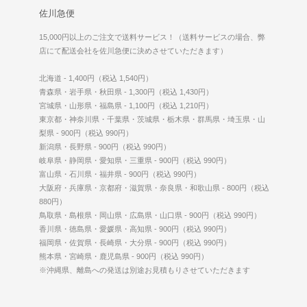
佐川急便
15,000円以上のご注文で送料サービス！（送料サービスの場合、弊
店にて配送会社を佐川急便に決めさせていただきます）
北海道 - 1,400円（税込 1,540円）
青森県・岩手県・秋田県 - 1,300円（税込 1,430円）
宮城県・山形県・福島県 - 1,100円（税込 1,210円）
東京都・神奈川県・千葉県・茨城県・栃木県・群馬県・埼玉県・山
梨県 - 900円（税込 990円）
新潟県・長野県 - 900円（税込 990円）
岐阜県・静岡県・愛知県・三重県 - 900円（税込 990円）
富山県・石川県・福井県 - 900円（税込 990円）
大阪府・兵庫県・京都府・滋賀県・奈良県・和歌山県 - 800円（税込
880円）
鳥取県・島根県・岡山県・広島県・山口県 - 900円（税込 990円）
香川県・徳島県・愛媛県・高知県 - 900円（税込 990円）
福岡県・佐賀県・長崎県・大分県 - 900円（税込 990円）
熊本県・宮崎県・鹿児島県 - 900円（税込 990円）
※沖縄県、離島への発送は別途お見積もりさせていただきます