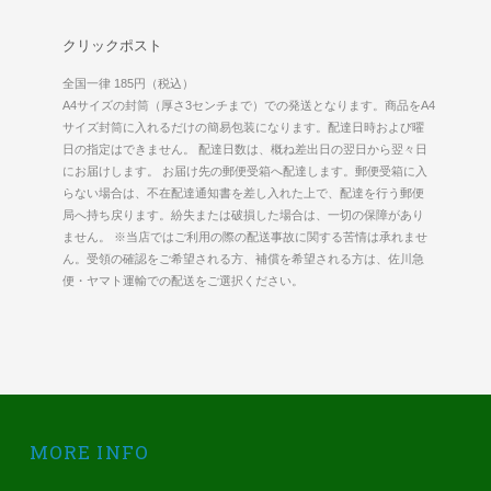
クリックポスト
全国一律 185円（税込）
A4サイズの封筒（厚さ3センチまで）での発送となります。商品をA4
サイズ封筒に入れるだけの簡易包装になります。配達日時および曜
日の指定はできません。 配達日数は、概ね差出日の翌日から翌々日
にお届けします。 お届け先の郵便受箱へ配達します。郵便受箱に入
らない場合は、不在配達通知書を差し入れた上で、配達を行う郵便
局へ持ち戻ります。紛失または破損した場合は、一切の保障があり
ません。 ※当店ではご利用の際の配送事故に関する苦情は承れませ
ん。受領の確認をご希望される方、補償を希望される方は、佐川急
便・ヤマト運輸での配送をご選択ください。
MORE INFO