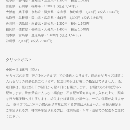
岐阜県・静岡県・愛知県・三重県 - 1,300円（税込 1,543円）
富山県・石川県・福井県 - 1,300円（税込 1,543円）
大阪府・兵庫県・京都府・滋賀県・奈良県・和歌山県 - 1,300円（税込 1,543円）
鳥取県・島根県・岡山県・広島県・山口県 - 1,300円（税込 1,543円）
香川県・徳島県・愛媛県・高知県 - 1,300円（税込 1,543円）
福岡県・佐賀県・長崎県・大分県 - 1,400円（税込 1,540円）
熊本県・宮崎県・鹿児島県 - 1,400円（税込 1,540円）
沖縄県 - 2,000円（税込 2,200円）
クリックポスト
全国一律 185円（税込）
A4サイズの封筒（厚さ3センチまで）での発送となります。商品をA4サイズ封筒に
入れるだけの簡易包装になります。配達日時および曜日の指定はできません。 配
達日数は、概ね差出日の翌日から翌々日にお届けします。 お届け先の郵便受箱へ
配達します。郵便受箱に入らない場合は、不在配達通知書を差し入れた上で、配達
を行う郵便局へ持ち戻ります。紛失または破損した場合は、一切の保障がありませ
ん。 ※当店ではご利用の際の配送事故に関する苦情は承れません。受領の確認を
ご希望される方、補償を希望される方は、佐川急便・ヤマト運輸での配送をご選択
ください。