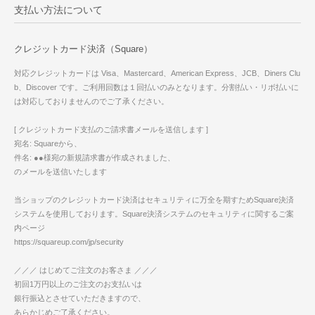
支払い方法について
クレジットカード決済（Square）
対応クレジットカードは Visa、Mastercard、American Express、JCB、Diners Clu
b、Discover です。ご利用回数は１回払いのみとなります。分割払い・リボ払いに
は対応しておりませんのでご了承ください。
[ クレジットカード支払のご請求書メールを送信します ]
宛名: Squareから、
件名: ●●様宛の新規請求書が作成されました、
のメールを送信いたします
当ショップのクレジットカード決済はセキュリティに万全を期すためSquare決済
システムを使用しております。Square決済システムのセキュリティに関するご案
内ページ
https://squareup.com/jp/security
／／／ はじめてご注文のお客さま ／／／
初回1万円以上のご注文のお支払いは
銀行振込とさせていただきますので、
あらかじめご了承ください。