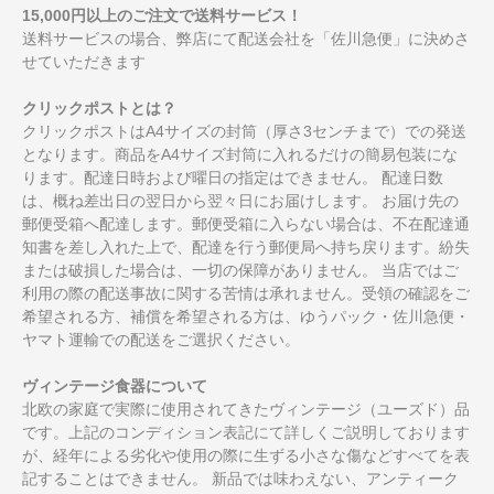
15,000円以上のご注文で送料サービス！
送料サービスの場合、弊店にて配送会社を「佐川急便」に決めさ
せていただきます
クリックポストとは？
クリックポストはA4サイズの封筒（厚さ3センチまで）での発送
となります。商品をA4サイズ封筒に入れるだけの簡易包装にな
ります。配達日時および曜日の指定はできません。 配達日数
は、概ね差出日の翌日から翌々日にお届けします。 お届け先の
郵便受箱へ配達します。郵便受箱に入らない場合は、不在配達通
知書を差し入れた上で、配達を行う郵便局へ持ち戻ります。紛失
または破損した場合は、一切の保障がありません。 当店ではご
利用の際の配送事故に関する苦情は承れません。受領の確認をご
希望される方、補償を希望される方は、ゆうパック・佐川急便・
ヤマト運輸での配送をご選択ください。
ヴィンテージ食器について
北欧の家庭で実際に使用されてきたヴィンテージ（ユーズド）品
です。上記のコンディション表記にて詳しくご説明しております
が、経年による劣化や使用の際に生ずる小さな傷などすべてを表
記することはできません。 新品では味わえない、アンティーク