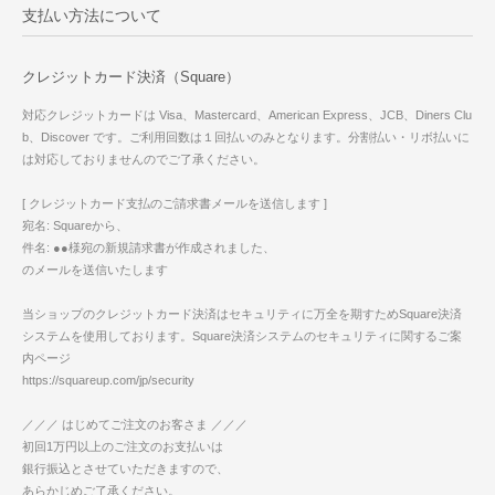
支払い方法について
クレジットカード決済（Square）
対応クレジットカードは Visa、Mastercard、American Express、JCB、Diners Clu
b、Discover です。ご利用回数は１回払いのみとなります。分割払い・リボ払いに
は対応しておりませんのでご了承ください。
[ クレジットカード支払のご請求書メールを送信します ]
宛名: Squareから、
件名: ●●様宛の新規請求書が作成されました、
のメールを送信いたします
当ショップのクレジットカード決済はセキュリティに万全を期すためSquare決済
システムを使用しております。Square決済システムのセキュリティに関するご案
内ページ
https://squareup.com/jp/security
／／／ はじめてご注文のお客さま ／／／
初回1万円以上のご注文のお支払いは
銀行振込とさせていただきますので、
あらかじめご了承ください。