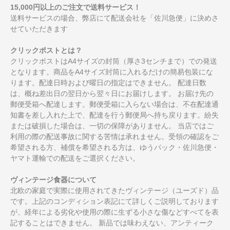
15,000円以上のご注文で送料サービス！
送料サービスの場合、弊店にて配送会社を「佐川急便」に決めさ
せていただきます
クリックポストとは？
クリックポストはA4サイズの封筒（厚さ3センチまで）での発送
となります。商品をA4サイズ封筒に入れるだけの簡易包装にな
ります。配達日時および曜日の指定はできません。 配達日数
は、概ね差出日の翌日から翌々日にお届けします。 お届け先の
郵便受箱へ配達します。郵便受箱に入らない場合は、不在配達通
知書を差し入れた上で、配達を行う郵便局へ持ち戻ります。紛失
または破損した場合は、一切の保障がありません。 当店ではご
利用の際の配送事故に関する苦情は承れません。受領の確認をご
希望される方、補償を希望される方は、ゆうパック・佐川急便・
ヤマト運輸での配送をご選択ください。
ヴィンテージ食器について
北欧の家庭で実際に使用されてきたヴィンテージ（ユーズド）品
です。上記のコンディション表記にて詳しくご説明しております
が、経年による劣化や使用の際に生ずる小さな傷などすべてを表
記することはできません。 新品では味わえない、アンティーク