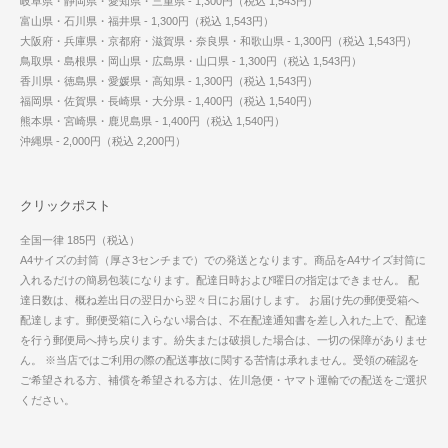
岐阜県・静岡県・愛知県・三重県 - 1,300円（税込 1,543円）
富山県・石川県・福井県 - 1,300円（税込 1,543円）
大阪府・兵庫県・京都府・滋賀県・奈良県・和歌山県 - 1,300円（税込 1,543円）
鳥取県・島根県・岡山県・広島県・山口県 - 1,300円（税込 1,543円）
香川県・徳島県・愛媛県・高知県 - 1,300円（税込 1,543円）
福岡県・佐賀県・長崎県・大分県 - 1,400円（税込 1,540円）
熊本県・宮崎県・鹿児島県 - 1,400円（税込 1,540円）
沖縄県 - 2,000円（税込 2,200円）
クリックポスト
全国一律 185円（税込）
A4サイズの封筒（厚さ3センチまで）での発送となります。商品をA4サイズ封筒に
入れるだけの簡易包装になります。配達日時および曜日の指定はできません。 配
達日数は、概ね差出日の翌日から翌々日にお届けします。 お届け先の郵便受箱へ
配達します。郵便受箱に入らない場合は、不在配達通知書を差し入れた上で、配達
を行う郵便局へ持ち戻ります。紛失または破損した場合は、一切の保障がありませ
ん。 ※当店ではご利用の際の配送事故に関する苦情は承れません。受領の確認を
ご希望される方、補償を希望される方は、佐川急便・ヤマト運輸での配送をご選択
ください。