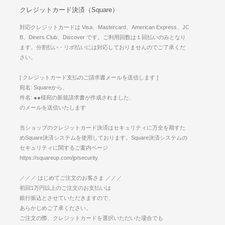
クレジットカード決済（Square）
対応クレジットカードは Visa、Mastercard、American Express、JC
B、Diners Club、Discover です。ご利用回数は１回払いのみとなり
ます。分割払い・リボ払いには対応しておりませんのでご了承くだ
さい。
[ クレジットカード支払のご請求書メールを送信します ]
宛名: Squareから、
件名: ●●様宛の新規請求書が作成されました、
のメールを送信いたします
当ショップのクレジットカード決済はセキュリティに万全を期すた
めSquare決済システムを使用しております。Square決済システムの
セキュリティに関するご案内ページ
https://squareup.com/jp/security
／／／ はじめてご注文のお客さま ／／／
初回1万円以上のご注文のお支払いは
銀行振込とさせていただきますので、
あらかじめご了承ください。
ご注文の際、クレジットカードを選択いただいた場合でも