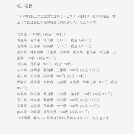
佐川急便
15,000円以上のご注文で送料サービス！（送料サービスの場合、弊
店にて配送会社を佐川急便に決めさせていただきます）
北海道 - 1,400円（税込 1,540円）
青森県・岩手県・秋田県 - 1,300円（税込 1,430円）
宮城県・山形県・福島県 - 1,100円（税込 1,210円）
東京都・神奈川県・千葉県・茨城県・栃木県・群馬県・埼玉県・山
梨県 - 900円（税込 990円）
新潟県・長野県 - 900円（税込 990円）
岐阜県・静岡県・愛知県・三重県 - 900円（税込 990円）
富山県・石川県・福井県 - 900円（税込 990円）
大阪府・兵庫県・京都府・滋賀県・奈良県・和歌山県 - 800円（税込
880円）
鳥取県・島根県・岡山県・広島県・山口県 - 900円（税込 990円）
香川県・徳島県・愛媛県・高知県 - 900円（税込 990円）
福岡県・佐賀県・長崎県・大分県 - 900円（税込 990円）
熊本県・宮崎県・鹿児島県 - 900円（税込 990円）
※沖縄県、離島への発送は別途お見積もりさせていただきます