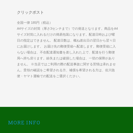
クリックポスト
全国一律 185円（税込）
A4サイズの封筒（厚さ3センチまで）での発送となります。商品をA4
サイズ封筒に入れるだけの簡易包装になります。配達日時および曜
日の指定はできません。 配達日数は、概ね差出日の翌日から翌々日
にお届けします。 お届け先の郵便受箱へ配達します。郵便受箱に入
らない場合は、不在配達通知書を差し入れた上で、配達を行う郵便
局へ持ち戻ります。紛失または破損した場合は、一切の保障があり
ません。 ※当店ではご利用の際の配送事故に関する苦情は承れませ
ん。受領の確認をご希望される方、補償を希望される方は、佐川急
便・ヤマト運輸での配送をご選択ください。
MORE INFO