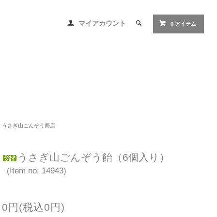
マイアカウント
0 アイテム
うさぎ山ごんぞう商店
うさぎ山ごんぞう飴（6個入り）
(Item no: 14943)
0円(税込0円)