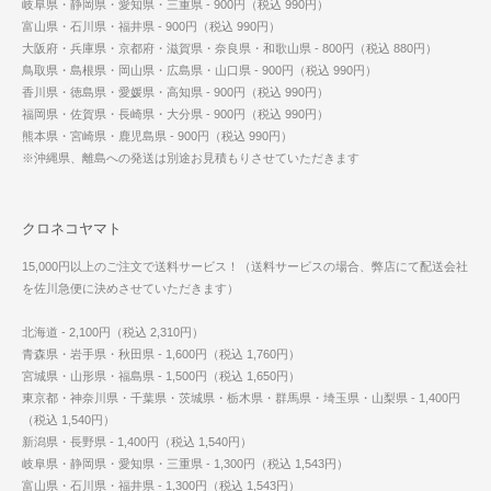
岐阜県・静岡県・愛知県・三重県 - 900円（税込 990円）
富山県・石川県・福井県 - 900円（税込 990円）
大阪府・兵庫県・京都府・滋賀県・奈良県・和歌山県 - 800円（税込 880円）
鳥取県・島根県・岡山県・広島県・山口県 - 900円（税込 990円）
香川県・徳島県・愛媛県・高知県 - 900円（税込 990円）
福岡県・佐賀県・長崎県・大分県 - 900円（税込 990円）
熊本県・宮崎県・鹿児島県 - 900円（税込 990円）
※沖縄県、離島への発送は別途お見積もりさせていただきます
クロネコヤマト
15,000円以上のご注文で送料サービス！（送料サービスの場合、弊店にて配送会社
を佐川急便に決めさせていただきます）
北海道 - 2,100円（税込 2,310円）
青森県・岩手県・秋田県 - 1,600円（税込 1,760円）
宮城県・山形県・福島県 - 1,500円（税込 1,650円）
東京都・神奈川県・千葉県・茨城県・栃木県・群馬県・埼玉県・山梨県 - 1,400円
（税込 1,540円）
新潟県・長野県 - 1,400円（税込 1,540円）
岐阜県・静岡県・愛知県・三重県 - 1,300円（税込 1,543円）
富山県・石川県・福井県 - 1,300円（税込 1,543円）