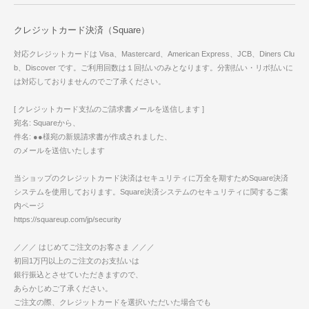
クレジットカード決済（Square）
対応クレジットカードは Visa、Mastercard、American Express、JCB、Diners Clu
b、Discover です。ご利用回数は１回払いのみとなります。分割払い・リボ払いに
は対応しておりませんのでご了承ください。
[ クレジットカード支払のご請求書メールを送信します ]
宛名: Squareから、
件名: ●●様宛の新規請求書が作成されました、
のメールを送信いたします
当ショップのクレジットカード決済はセキュリティに万全を期すためSquare決済
システムを使用しております。Square決済システムのセキュリティに関するご案
内ページ
https://squareup.com/jp/security
／／／ はじめてご注文のお客さま ／／／
初回1万円以上のご注文のお支払いは
銀行振込とさせていただきますので、
あらかじめご了承ください。
ご注文の際、クレジットカードを選択いただいた場合でも