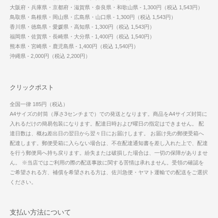
大阪府・兵庫県・京都府・滋賀県・奈良県・和歌山県 - 1,300円（税込 1,543円）
鳥取県・島根県・岡山県・広島県・山口県 - 1,300円（税込 1,543円）
香川県・徳島県・愛媛県・高知県 - 1,300円（税込 1,543円）
福岡県・佐賀県・長崎県・大分県 - 1,400円（税込 1,540円）
熊本県・宮崎県・鹿児島県 - 1,400円（税込 1,540円）
沖縄県 - 2,000円（税込 2,200円）
クリックポスト
全国一律 185円（税込）
A4サイズの封筒（厚さ3センチまで）での発送となります。商品をA4サイズ封筒に
入れるだけの簡易包装になります。配達日時および曜日の指定はできません。 配
達日数は、概ね差出日の翌日から翌々日にお届けします。 お届け先の郵便受箱へ
配達します。郵便受箱に入らない場合は、不在配達通知書を差し入れた上で、配達
を行う郵便局へ持ち戻ります。紛失または破損した場合は、一切の保障がありませ
ん。 ※当店ではご利用の際の配送事故に関する苦情は承れません。受領の確認を
ご希望される方、補償を希望される方は、佐川急便・ヤマト運輸での配送をご選択
ください。
支払い方法について