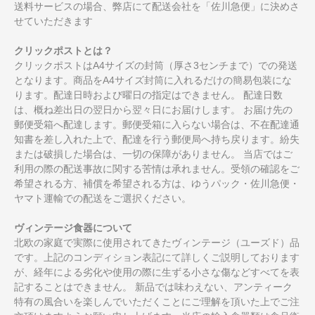
送料サービスの場合、弊店にて配送会社を「佐川急便」に決めさ
せていただきます
クリックポストとは？
クリックポストはA4サイズの封筒（厚さ3センチまで）での発送
となります。商品をA4サイズ封筒に入れるだけの簡易包装にな
ります。配達日時および曜日の指定はできません。 配達日数
は、概ね差出日の翌日から翌々日にお届けします。 お届け先の
郵便受箱へ配達します。郵便受箱に入らない場合は、不在配達通
知書を差し入れた上で、配達を行う郵便局へ持ち戻ります。紛失
または破損した場合は、一切の保障がありません。 当店ではご
利用の際の配送事故に関する苦情は承れません。受領の確認をご
希望される方、補償を希望される方は、ゆうパック・佐川急便・
ヤマト運輸での配送をご選択ください。
ヴィンテージ食器について
北欧の家庭で実際に使用されてきたヴィンテージ（ユーズド）品
です。上記のコンディション表記にて詳しくご説明しております
が、経年による劣化や使用の際に生ずる小さな傷などすべてを表
記することはできません。 新品では味わえない、アンティーク
特有の風合いを楽しんでいただくことにご理解を頂いた上でご注