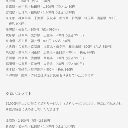
北海道 - 1,400円（税込 1,540円）
青森県・岩手県・秋田県 - 1,300円（税込 1,430円）
宮城県・山形県・福島県 - 1,100円（税込 1,210円）
東京都・神奈川県・千葉県・茨城県・栃木県・群馬県・埼玉県・山梨県 - 900円
（税込 990円）
新潟県・長野県 - 900円（税込 990円）
岐阜県・静岡県・愛知県・三重県 - 900円（税込 990円）
富山県・石川県・福井県 - 900円（税込 990円）
大阪府・兵庫県・京都府・滋賀県・奈良県・和歌山県 - 800円（税込 880円）
鳥取県・島根県・岡山県・広島県・山口県 - 900円（税込 990円）
香川県・徳島県・愛媛県・高知県 - 900円（税込 990円）
福岡県・佐賀県・長崎県・大分県 - 900円（税込 990円）
熊本県・宮崎県・鹿児島県 - 900円（税込 990円）
※沖縄県、離島への発送は別途お見積もりさせていただきます
クロネコヤマト
15,000円以上のご注文で送料サービス！（送料サービスの場合、弊店にて配送会社
を佐川急便に決めさせていただきます）
北海道 - 2,100円（税込 2,310円）
青森県・岩手県・秋田県 - 1,600円（税込 1,760円）