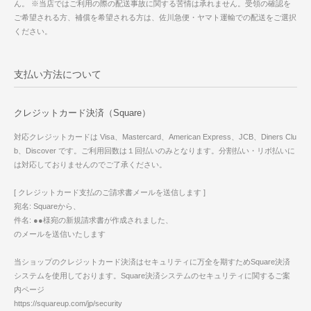
ん。 ※当店ではご利用の際の配送事故に関する苦情は承れません。受領の確認を
ご希望される方、補償を希望される方は、佐川急便・ヤマト運輸での配送をご選択
ください。
支払い方法について
クレジットカード決済（Square）
対応クレジットカードは Visa、Mastercard、American Express、JCB、Diners Clu
b、Discover です。ご利用回数は１回払いのみとなります。分割払い・リボ払いに
は対応しておりませんのでご了承ください。
[ クレジットカード支払のご請求書メールを送信します ]
宛名: Squareから、
件名: ●●様宛の新規請求書が作成されました、
のメールを送信いたします
当ショップのクレジットカード決済はセキュリティに万全を期すためSquare決済
システムを使用しております。Square決済システムのセキュリティに関するご案
内ページ
https://squareup.com/jp/security