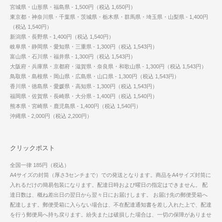
宮城県・山形県・福島県 - 1,500円（税込 1,650円）
東京都・神奈川県・千葉県・茨城県・栃木県・群馬県・埼玉県・山梨県 - 1,400円
（税込 1,540円）
新潟県・長野県 - 1,400円（税込 1,540円）
岐阜県・静岡県・愛知県・三重県 - 1,300円（税込 1,543円）
富山県・石川県・福井県 - 1,300円（税込 1,543円）
大阪府・兵庫県・京都府・滋賀県・奈良県・和歌山県 - 1,300円（税込 1,543円）
鳥取県・島根県・岡山県・広島県・山口県 - 1,300円（税込 1,543円）
香川県・徳島県・愛媛県・高知県 - 1,300円（税込 1,543円）
福岡県・佐賀県・長崎県・大分県 - 1,400円（税込 1,540円）
熊本県・宮崎県・鹿児島県 - 1,400円（税込 1,540円）
沖縄県 - 2,000円（税込 2,200円）
クリックポスト
全国一律 185円（税込）
A4サイズの封筒（厚さ3センチまで）での発送となります。商品をA4サイズ封筒に
入れるだけの簡易包装になります。配達日時および曜日の指定はできません。 配
達日数は、概ね差出日の翌日から翌々日にお届けします。 お届け先の郵便受箱へ
配達します。郵便受箱に入らない場合は、不在配達通知書を差し入れた上で、配達
を行う郵便局へ持ち戻ります。紛失または破損した場合は、一切の保障がありませ