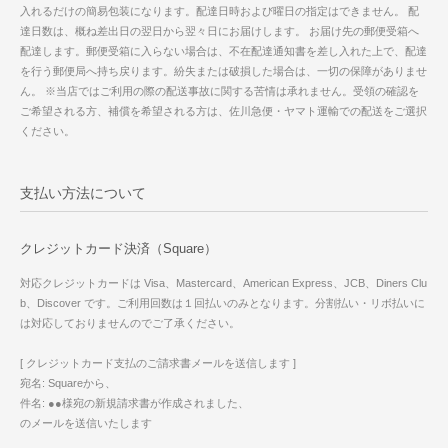
入れるだけの簡易包装になります。配達日時および曜日の指定はできません。 配
達日数は、概ね差出日の翌日から翌々日にお届けします。 お届け先の郵便受箱へ
配達します。郵便受箱に入らない場合は、不在配達通知書を差し入れた上で、配達
を行う郵便局へ持ち戻ります。紛失または破損した場合は、一切の保障がありませ
ん。 ※当店ではご利用の際の配送事故に関する苦情は承れません。受領の確認を
ご希望される方、補償を希望される方は、佐川急便・ヤマト運輸での配送をご選択
ください。
支払い方法について
クレジットカード決済（Square）
対応クレジットカードは Visa、Mastercard、American Express、JCB、Diners Clu
b、Discover です。ご利用回数は１回払いのみとなります。分割払い・リボ払いに
は対応しておりませんのでご了承ください。
[ クレジットカード支払のご請求書メールを送信します ]
宛名: Squareから、
件名: ●●様宛の新規請求書が作成されました、
のメールを送信いたします