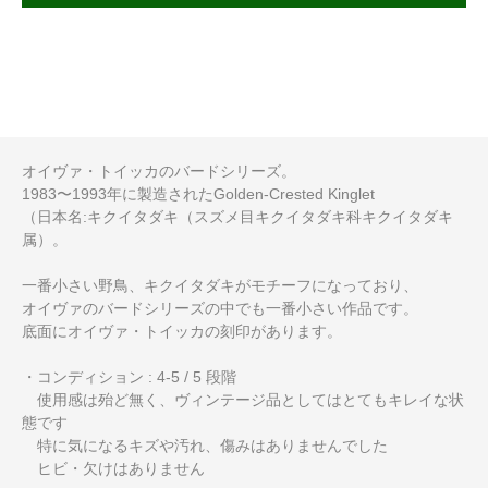
オイヴァ・トイッカのバードシリーズ。
1983〜1993年に製造されたGolden-Crested Kinglet
（日本名:キクイタダキ（スズメ目キクイタダキ科キクイタダキ
属）。
一番小さい野鳥、キクイタダキがモチーフになっており、
オイヴァのバードシリーズの中でも一番小さい作品です。
底面にオイヴァ・トイッカの刻印があります。
・コンディション : 4-5 / 5 段階
使用感は殆ど無く、ヴィンテージ品としてはとてもキレイな状
態です
特に気になるキズや汚れ、傷みはありませんでした
ヒビ・欠けはありません