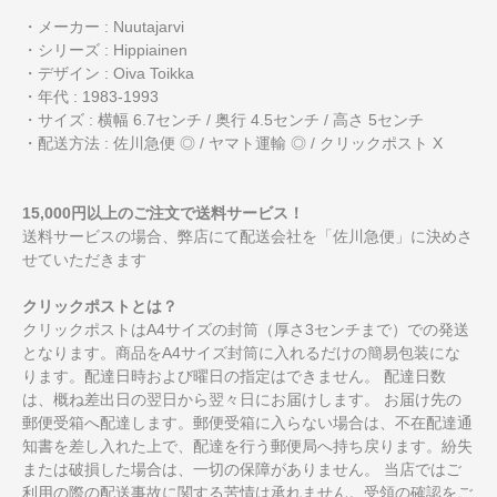
・メーカー : Nuutajarvi
・シリーズ : Hippiainen
・デザイン : Oiva Toikka
・年代 : 1983-1993
・サイズ : 横幅 6.7センチ / 奥行 4.5センチ / 高さ 5センチ
・配送方法 : 佐川急便 ◎ / ヤマト運輸 ◎ / クリックポスト X
15,000円以上のご注文で送料サービス！
送料サービスの場合、弊店にて配送会社を「佐川急便」に決めさ
せていただきます
クリックポストとは？
クリックポストはA4サイズの封筒（厚さ3センチまで）での発送
となります。商品をA4サイズ封筒に入れるだけの簡易包装にな
ります。配達日時および曜日の指定はできません。 配達日数
は、概ね差出日の翌日から翌々日にお届けします。 お届け先の
郵便受箱へ配達します。郵便受箱に入らない場合は、不在配達通
知書を差し入れた上で、配達を行う郵便局へ持ち戻ります。紛失
または破損した場合は、一切の保障がありません。 当店ではご
利用の際の配送事故に関する苦情は承れません。受領の確認をご