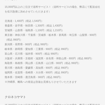
15,000円以上のご注文で送料サービス！（送料サービスの場合、弊店にて配送会社
を佐川急便に決めさせていただきます）
北海道 - 1,400円（税込 1,540円）
青森県・岩手県・秋田県 - 1,300円（税込 1,430円）
宮城県・山形県・福島県 - 1,100円（税込 1,210円）
東京都・神奈川県・千葉県・茨城県・栃木県・群馬県・埼玉県・山梨県 - 900円
（税込 990円）
新潟県・長野県 - 900円（税込 990円）
岐阜県・静岡県・愛知県・三重県 - 900円（税込 990円）
富山県・石川県・福井県 - 900円（税込 990円）
大阪府・兵庫県・京都府・滋賀県・奈良県・和歌山県 - 800円（税込 880円）
鳥取県・島根県・岡山県・広島県・山口県 - 900円（税込 990円）
香川県・徳島県・愛媛県・高知県 - 900円（税込 990円）
福岡県・佐賀県・長崎県・大分県 - 900円（税込 990円）
熊本県・宮崎県・鹿児島県 - 900円（税込 990円）
※沖縄県、離島への発送は別途お見積もりさせていただきます
クロネコヤマト
15,000円以上のご注文で送料サービス！（送料サービスの場合、弊店にて配送会社