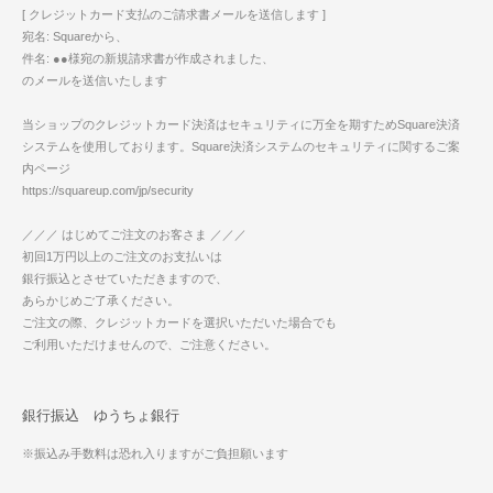
[ クレジットカード支払のご請求書メールを送信します ]
宛名: Squareから、
件名: ●●様宛の新規請求書が作成されました、
のメールを送信いたします
当ショップのクレジットカード決済はセキュリティに万全を期すためSquare決済
システムを使用しております。Square決済システムのセキュリティに関するご案
内ページ
https://squareup.com/jp/security
／／／ はじめてご注文のお客さま ／／／
初回1万円以上のご注文のお支払いは
銀行振込とさせていただきますので、
あらかじめご了承ください。
ご注文の際、クレジットカードを選択いただいた場合でも
ご利用いただけませんので、ご注意ください。
銀行振込 ゆうちょ銀行
※振込み手数料は恐れ入りますがご負担願います