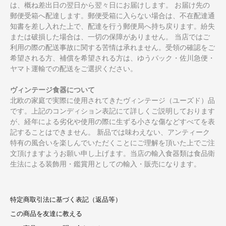
は、概ね差出日の翌日から翌々日にお届けします。 お届け先の
郵便受箱へ配達します。郵便受箱に入らない場合は、不在配達通
知書を差し入れた上で、配達を行う郵便局へ持ち戻ります。紛失
または破損した場合は、一切の保障がありません。 当店ではご
利用の際の配送事故に関する苦情は承れません。受領の確認をご
希望される方、補償を希望される方は、ゆうパック・佐川急便・
ヤマト運輸での配送をご選択ください。
ヴィンテージ食器について
北欧の家庭で実際に使用されてきたヴィンテージ（ユーズド）品
です。上記のコンディション表記にて詳しくご説明しております
が、経年による劣化や使用の際に生ずる小さな傷などすべてを表
記することはできません。 新品では味わえない、アンティーク
特有の風合いを楽しんでいただくことにご理解を頂いた上でご注
文頂けますようお願い申し上げます。当店の輸入食器類は食品衛
生法による装飾用・鑑賞用としての輸入・販売になります。
特定商取引法に基づく表記（返品等）
この商品を友達に教える