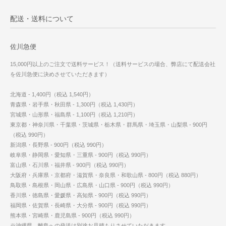
配送・送料について
佐川急便
15,000円以上のご注文で送料サービス！（送料サービスの場合、弊店にて配送会社
を佐川急便に決めさせていただきます）
北海道 - 1,400円（税込 1,540円）
青森県・岩手県・秋田県 - 1,300円（税込 1,430円）
宮城県・山形県・福島県 - 1,100円（税込 1,210円）
東京都・神奈川県・千葉県・茨城県・栃木県・群馬県・埼玉県・山梨県 - 900円
（税込 990円）
新潟県・長野県 - 900円（税込 990円）
岐阜県・静岡県・愛知県・三重県 - 900円（税込 990円）
富山県・石川県・福井県 - 900円（税込 990円）
大阪府・兵庫県・京都府・滋賀県・奈良県・和歌山県 - 800円（税込 880円）
鳥取県・島根県・岡山県・広島県・山口県 - 900円（税込 990円）
香川県・徳島県・愛媛県・高知県 - 900円（税込 990円）
福岡県・佐賀県・長崎県・大分県 - 900円（税込 990円）
熊本県・宮崎県・鹿児島県 - 900円（税込 990円）
※沖縄県、離島への発送は別途お見積もりさせていただきます