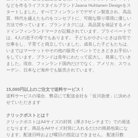
などを作るライフスタイルブランドJaana Huhtanen Designをス
タートしました。すべてフィンランドでデザイン製造され、高品
質、時代を越えたものをコンセプトに、可能な限り環境に優しい
方法で作っています。ブランドタグには、高品質を保証するメイ
ドインフィンランドマークが記載されています。プライベートで
は、4人の息子の母でもあります。 子どもが小さいときは自宅で
仕事をし、子育てと両立していました。成長した子どもたちは、
いまではマーケットやその他の販売イベントでときどきお手伝い
をしています。ブランドは長年にわたって拡大し、発展していき
ました。現在、フィンランド国内だけでなく、アメリカ、スウェ
ーデン、日本など海外でも販売されています。
15,000円以上のご注文で送料サービス！
送料サービスの場合、弊店にて配送会社を「佐川急便」に決めさ
せていただきます
クリックポストとは？
クリックポストはA4サイズの封筒（厚さ3センチまで）での発送
となります。商品をA4サイズ封筒に入れるだけの簡易包装にな
ります。配達日時および曜日の指定はできません。 配達日数