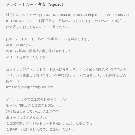
クレジットカード決済（Square）
対応クレジットカードは Visa、Mastercard、American Express、JCB、Diners Clu
b、Discover です。ご利用回数は１回払いのみとなります。分割払い・リボ払いに
は対応しておりませんのでご了承ください。
[ クレジットカード支払のご請求書メールを送信します ]
宛名: Squareから、
件名: ●●様宛の新規請求書が作成されました、
のメールを送信いたします
当ショップのクレジットカード決済はセキュリティに万全を期すためSquare決済
システムを使用しております。Square決済システムのセキュリティに関するご案
内ページ
https://squareup.com/jp/security
／／／ はじめてご注文のお客さま ／／／
初回1万円以上のご注文のお支払いは
銀行振込とさせていただきますので、
あらかじめご了承ください。
ご注文の際、クレジットカードを選択いただいた場合でも
ご利用いただけませんので、ご注意ください。