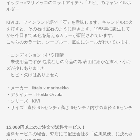
イッタラ×マリメッコのコラボアイテム「キビ」のキャンドルホ
ルダー
KIVIは、フィンランド語で「石」を意味します。キャンドルに火
を灯すと、その石は宝石のように輝きます。1988年に誕生して
から今日まで50色を超えるカラーが展開されています。
こちらのカラーは、シーブルー。底面にシールが付いています。
・コンディション : 4 / 5 段階
未使用品ですが 包装なしの商品の為 表面に細かな擦れ・小キ
ズが少しありました
ヒビ・欠けはありません
・メーカー : iittala x marimekko
・デザイナー : Heikki Orvola
・シリーズ : KIVI
・サイズ : 直径 6.5センチ / 高さ 6センチ / 内寸の直径 4.6センチ
15,000円以上のご注文で送料サービス！
送料サービスの場合、弊店にて配送会社を「佐川急便」に決めさ