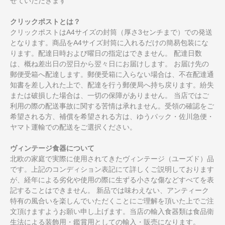
せていただきます
クリックポストとは？
クリックポストはA4サイズの封筒（厚さ3センチまで）での発送
となります。商品をA4サイズ封筒に入れるだけの簡易包装にな
ります。配達日時および曜日の指定はできません。 配達日数
は、概ね差出日の翌日から翌々日にお届けします。 お届け先の
郵便受箱へ配達します。郵便受箱に入らない場合は、不在配達通
知書を差し入れた上で、配達を行う郵便局へ持ち戻ります。紛失
または破損した場合は、一切の保障がありません。 当店ではご
利用の際の配送事故に関する苦情は承れません。受領の確認をご
希望される方、補償を希望される方は、ゆうパック・佐川急便・
ヤマト運輸での配送をご選択ください。
ヴィンテージ食器について
北欧の家庭で実際に使用されてきたヴィンテージ（ユーズド）品
です。上記のコンディション表記にて詳しくご説明しております
が、経年による劣化や使用の際に生ずる小さな傷などすべてを表
記することはできません。 新品では味わえない、アンティーク
特有の風合いを楽しんでいただくことにご理解を頂いた上でご注
文頂けますようお願い申し上げます。当店の輸入食器類は食品衛
生法による装飾用・鑑賞用としての輸入・販売になります。