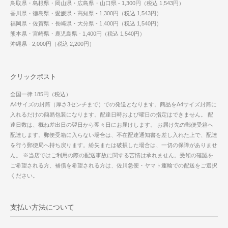
鳥取県・島根県・岡山県・広島県・山口県 - 1,300円（税込 1,543円）
香川県・徳島県・愛媛県・高知県 - 1,300円（税込 1,543円）
福岡県・佐賀県・長崎県・大分県 - 1,400円（税込 1,540円）
熊本県・宮崎県・鹿児島県 - 1,400円（税込 1,540円）
沖縄県 - 2,000円（税込 2,200円）
クリックポスト
全国一律 185円（税込）
A4サイズの封筒（厚さ3センチまで）での発送となります。商品をA4サイズ封筒に
入れるだけの簡易包装になります。配達日時および曜日の指定はできません。 配
達日数は、概ね差出日の翌日から翌々日にお届けします。 お届け先の郵便受箱へ
配達します。郵便受箱に入らない場合は、不在配達通知書を差し入れた上で、配達
を行う郵便局へ持ち戻ります。紛失または破損した場合は、一切の保障がありませ
ん。 ※当店ではご利用の際の配送事故に関する苦情は承れません。受領の確認を
ご希望される方、補償を希望される方は、佐川急便・ヤマト運輸での配送をご選択
ください。
支払い方法について