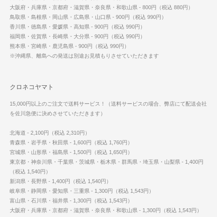
大阪府・兵庫県・京都府・滋賀県・奈良県・和歌山県 - 800円（税込 880円）
鳥取県・島根県・岡山県・広島県・山口県 - 900円（税込 990円）
香川県・徳島県・愛媛県・高知県 - 900円（税込 990円）
福岡県・佐賀県・長崎県・大分県 - 900円（税込 990円）
熊本県・宮崎県・鹿児島県 - 900円（税込 990円）
※沖縄県、離島への発送は別途お見積もりさせていただきます
クロネコヤマト
15,000円以上のご注文で送料サービス！（送料サービスの場合、弊店にて配送会社
を佐川急便に決めさせていただきます）
北海道 - 2,100円（税込 2,310円）
青森県・岩手県・秋田県 - 1,600円（税込 1,760円）
宮城県・山形県・福島県 - 1,500円（税込 1,650円）
東京都・神奈川県・千葉県・茨城県・栃木県・群馬県・埼玉県・山梨県 - 1,400円
（税込 1,540円）
新潟県・長野県 - 1,400円（税込 1,540円）
岐阜県・静岡県・愛知県・三重県 - 1,300円（税込 1,543円）
富山県・石川県・福井県 - 1,300円（税込 1,543円）
大阪府・兵庫県・京都府・滋賀県・奈良県・和歌山県 - 1,300円（税込 1,543円）