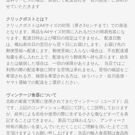
せていただきます
クリックポストとは？
クリックポストはA4サイズの封筒（厚さ3センチまで）での発送
となります。商品をA4サイズ封筒に入れるだけの簡易包装にな
ります。配達日時および曜日の指定はできません。 配達日数
は、概ね差出日の翌日から翌々日にお届けします。 お届け先の
郵便受箱へ配達します。郵便受箱に入らない場合は、不在配達通
知書を差し入れた上で、配達を行う郵便局へ持ち戻ります。紛失
または破損した場合は、一切の保障がありません。 当店ではご
利用の際の配送事故に関する苦情は承れません。受領の確認をご
希望される方、補償を希望される方は、ゆうパック・佐川急便・
ヤマト運輸での配送をご選択ください。
ヴィンテージ食器について
北欧の家庭で実際に使用されてきたヴィンテージ（ユーズド）品
です。上記のコンディション表記にて詳しくご説明しております
が、経年による劣化や使用の際に生ずる小さな傷などすべてを表
記することはできません。 新品では味わえない、アンティーク
特有の風合いを楽しんでいただくことにご理解を頂いた上でご注
文頂けますようお願い申し上げます。当店の輸入食器類は食品衛