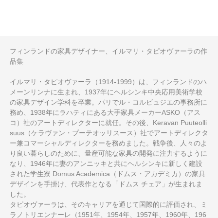
フィンランドの家具デザイナー、イルマリ・タピオヴァーラの作
品集
イルマリ・タピオヴァーラ（1914-1999）は、フィンランドのハ
メーンリンナに生まれ、1937年にヘルシンキ中央応用美術学校
の家具デザイン学科を卒業。パリでル・コルビュジエの事務所に
務め、1938年にラハティにある大手家具メーカーASKO（アス
コ）社のアートディレクターに就任。その後、Keravan Puuteolli
suus（ケラヴァン・プーテオッリスース）社でアートディレクタ
ー兼コマーシャルディレクターを務めました。戦争後、人々のよ
り良い暮らしのために、量産可能な家具の開発に注力するように
なり、1946年に妻のアンニッキと共にヘルシンキに新しく建設
された学生寮 Domus Academica（ドムス・アカデミカ）の家具
デザインを手掛け、代表作となる「ドムス チェア」が生まれま
した。
タピオヴァーラは、そのキャリアを通じて国際的に評価され、ミ
ラノトリエンナーレ（1951年、1954年、1957年、1960年、196