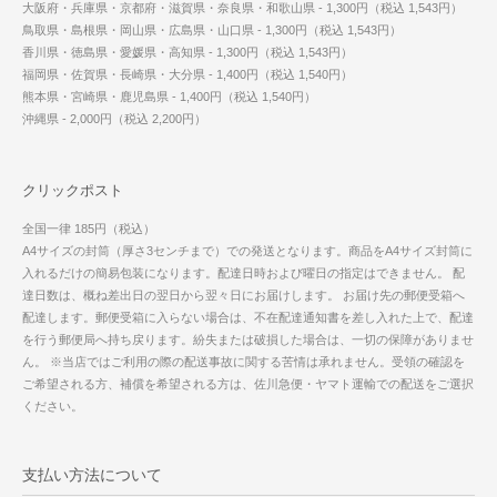
大阪府・兵庫県・京都府・滋賀県・奈良県・和歌山県 - 1,300円（税込 1,543円）
鳥取県・島根県・岡山県・広島県・山口県 - 1,300円（税込 1,543円）
香川県・徳島県・愛媛県・高知県 - 1,300円（税込 1,543円）
福岡県・佐賀県・長崎県・大分県 - 1,400円（税込 1,540円）
熊本県・宮崎県・鹿児島県 - 1,400円（税込 1,540円）
沖縄県 - 2,000円（税込 2,200円）
クリックポスト
全国一律 185円（税込）
A4サイズの封筒（厚さ3センチまで）での発送となります。商品をA4サイズ封筒に
入れるだけの簡易包装になります。配達日時および曜日の指定はできません。 配
達日数は、概ね差出日の翌日から翌々日にお届けします。 お届け先の郵便受箱へ
配達します。郵便受箱に入らない場合は、不在配達通知書を差し入れた上で、配達
を行う郵便局へ持ち戻ります。紛失または破損した場合は、一切の保障がありませ
ん。 ※当店ではご利用の際の配送事故に関する苦情は承れません。受領の確認を
ご希望される方、補償を希望される方は、佐川急便・ヤマト運輸での配送をご選択
ください。
支払い方法について