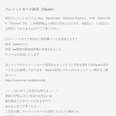
クレジットカード決済（Square）
対応クレジットカードは Visa、Mastercard、American Express、JCB、Diners Clu
b、Discover です。ご利用回数は１回払いのみとなります。分割払い・リボ払いに
は対応しておりませんのでご了承ください。
[ クレジットカード支払のご請求書メールを送信します ]
宛名: Squareから、
件名: ●●様宛の新規請求書が作成されました、
のメールを送信いたします
当ショップのクレジットカード決済はセキュリティに万全を期すためSquare決済
システムを使用しております。Square決済システムのセキュリティに関するご案
内ページ
https://squareup.com/jp/security
／／／ はじめてご注文のお客さま ／／／
初回1万円以上のご注文のお支払いは
銀行振込とさせていただきますので、
あらかじめご了承ください。
ご注文の際、クレジットカードを選択いただいた場合でも