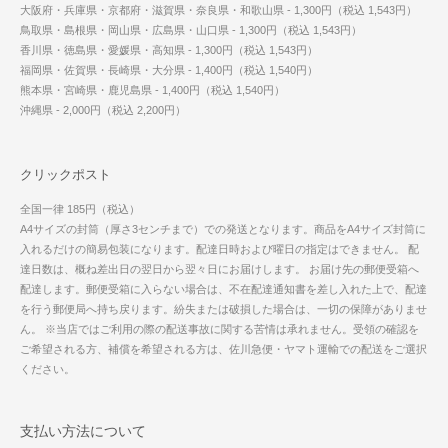
大阪府・兵庫県・京都府・滋賀県・奈良県・和歌山県 - 1,300円（税込 1,543円）
鳥取県・島根県・岡山県・広島県・山口県 - 1,300円（税込 1,543円）
香川県・徳島県・愛媛県・高知県 - 1,300円（税込 1,543円）
福岡県・佐賀県・長崎県・大分県 - 1,400円（税込 1,540円）
熊本県・宮崎県・鹿児島県 - 1,400円（税込 1,540円）
沖縄県 - 2,000円（税込 2,200円）
クリックポスト
全国一律 185円（税込）
A4サイズの封筒（厚さ3センチまで）での発送となります。商品をA4サイズ封筒に
入れるだけの簡易包装になります。配達日時および曜日の指定はできません。 配
達日数は、概ね差出日の翌日から翌々日にお届けします。 お届け先の郵便受箱へ
配達します。郵便受箱に入らない場合は、不在配達通知書を差し入れた上で、配達
を行う郵便局へ持ち戻ります。紛失または破損した場合は、一切の保障がありませ
ん。 ※当店ではご利用の際の配送事故に関する苦情は承れません。受領の確認を
ご希望される方、補償を希望される方は、佐川急便・ヤマト運輸での配送をご選択
ください。
支払い方法について