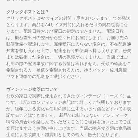
クリックポストとは？
クリックポストはA4サイズの封筒（厚さ3センチまで）での発送
となります。商品をA4サイズ封筒に入れるだけの簡易包装にな
ります。配達日時および曜日の指定はできません。 配達日数
は、概ね差出日の翌日から翌々日にお届けします。 お届け先の
郵便受箱へ配達します。郵便受箱に入らない場合は、不在配達通
知書を差し入れた上で、配達を行う郵便局へ持ち戻ります。紛失
または破損した場合は、一切の保障がありません。 当店ではご
利用の際の配送事故に関する苦情は承れません。受領の確認をご
希望される方、補償を希望される方は、ゆうパック・佐川急便・
ヤマト運輸での配送をご選択ください。
ヴィンテージ食器について
北欧の家庭で実際に使用されてきたヴィンテージ（ユーズド）品
です。上記のコンディション表記にて詳しくご説明しております
が、経年による劣化や使用の際に生ずる小さな傷などすべてを表
記することはできません。 新品では味わえない、アンティーク
特有の風合いを楽しんでいただくことにご理解を頂いた上でご注
文頂けますようお願い申し上げます。当店の輸入食器類は食品衛
生法による装飾用・鑑賞用としての輸入・販売になります。