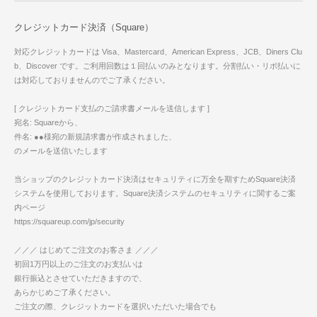
クレジットカード決済（Square）
対応クレジットカードは Visa、Mastercard、American Express、JCB、Diners Clu
b、Discover です。ご利用回数は１回払いのみとなります。分割払い・リボ払いに
は対応しておりませんのでご了承ください。
[ クレジットカード支払のご請求書メールを送信します ]
宛名: Squareから、
件名: ●●様宛の新規請求書が作成されました、
のメールを送信いたします
当ショップのクレジットカード決済はセキュリティに万全を期すためSquare決済
システムを使用しております。Square決済システムのセキュリティに関するご案
内ページ
https://squareup.com/jp/security
／／／ はじめてご注文のお客さま ／／／
初回1万円以上のご注文のお支払いは
銀行振込とさせていただきますので、
あらかじめご了承ください。
ご注文の際、クレジットカードを選択いただいた場合でも