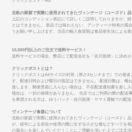
クリックポスト - NG
北欧の家庭で実際に使用されてきたヴィンテージ（ユーズド）品
上記のコンディション表記にて詳しくご説明しておりますが、経
とはできません。 新品では味わえない、アンティーク特有の風
うお願い申し上げます。当店の輸入食器類は食品衛生法による装
15,000円以上のご注文で送料サービス！
送料サービスの場合、弊店にて配送会社を「佐川急便」に決めさ
クリックポストとは？
クリックポストはA4サイズの封筒（厚さ3センチまで）での発送
す。配達日時および曜日の指定はできません。 配達日数は、概
達します。郵便受箱に入らない場合は、不在配達通知書を差し入
場合は、一切の保障がありません。 当店ではご利用の際の配送
を希望される方は、ゆうパック・佐川急便・ヤマト運輸での配送
ヴィンテージ食器について
北欧の家庭で実際に使用されてきたヴィンテージ（ユーズド）品
が、経年による劣化や使用の際に生ずる小さな傷などすべてを表
の風合いを楽しんでいただくことにご理解を頂いた上でご注文頂