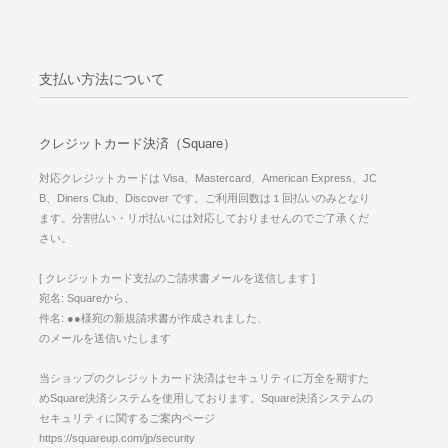
支払い方法について
クレジットカード決済（Square）
対応クレジットカードは Visa、Mastercard、American Express、JC
B、Diners Club、Discover です。ご利用回数は１回払いのみとなり
ます。分割払い・リボ払いには対応しておりませんのでご了承くだ
さい。
[ クレジットカード支払のご請求書メールを送信します ]
宛名: Squareから、
件名: ●●様宛の新規請求書が作成されました、
のメールを送信いたします
当ショップのクレジットカード決済はセキュリティに万全を期すた
めSquare決済システムを使用しております。Square決済システムの
セキュリティに関するご案内ページ
https://squareup.com/jp/security