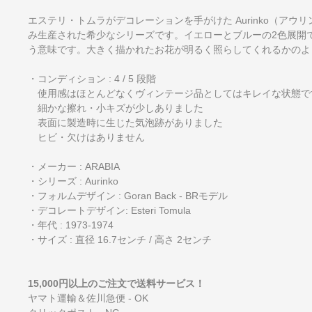
エステリ・トムラがデコレーションを手がけた Aurinko（アウリ
み生産された希少なシリーズです。イエローとブルーの2色展開で販
う意味です。大きく描かれたお花が明るく照らしてくれるかのよ
・コンディション : 4 / 5 段階
使用感はほとんどなくヴィンテージ品としてはキレイな状態で
細かな擦れ・小キズが少しありました
表面に製造時に生じた気泡跡がありました
ヒビ・欠けはありません
・メーカー : ARABIA
・シリーズ : Aurinko
・フォルムデザイン : Goran Back - BRモデル
・デコレートデザイン: Esteri Tomula
・年代 : 1973-1974
・サイズ : 直径 16.7センチ / 高さ 2センチ
15,000円以上のご注文で送料サービス！
ヤマト運輸＆佐川急便 - OK