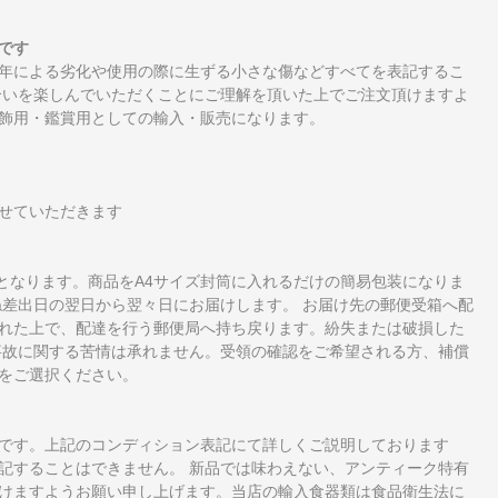
です
年による劣化や使用の際に生ずる小さな傷などすべてを表記するこ
合いを楽しんでいただくことにご理解を頂いた上でご注文頂けますよ
飾用・鑑賞用としての輸入・販売になります。
せていただきます
となります。商品をA4サイズ封筒に入れるだけの簡易包装になりま
ね差出日の翌日から翌々日にお届けします。 お届け先の郵便受箱へ配
れた上で、配達を行う郵便局へ持ち戻ります。紛失または破損した
事故に関する苦情は承れません。受領の確認をご希望される方、補償
をご選択ください。
です。上記のコンディション表記にて詳しくご説明しております
記することはできません。 新品では味わえない、アンティーク特有
けますようお願い申し上げます。当店の輸入食器類は食品衛生法に