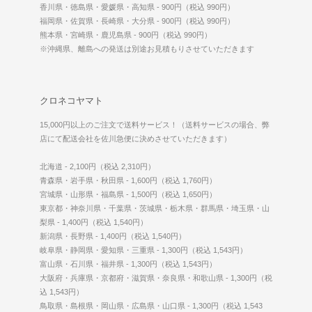
香川県・徳島県・愛媛県・高知県 - 900円（税込 990円）
福岡県・佐賀県・長崎県・大分県 - 900円（税込 990円）
熊本県・宮崎県・鹿児島県 - 900円（税込 990円）
※沖縄県、離島への発送は別途お見積もりさせていただきます
クロネコヤマト
15,000円以上のご注文で送料サービス！（送料サービスの場合、弊
店にて配送会社を佐川急便に決めさせていただきます）
北海道 - 2,100円（税込 2,310円）
青森県・岩手県・秋田県 - 1,600円（税込 1,760円）
宮城県・山形県・福島県 - 1,500円（税込 1,650円）
東京都・神奈川県・千葉県・茨城県・栃木県・群馬県・埼玉県・山
梨県 - 1,400円（税込 1,540円）
新潟県・長野県 - 1,400円（税込 1,540円）
岐阜県・静岡県・愛知県・三重県 - 1,300円（税込 1,543円）
富山県・石川県・福井県 - 1,300円（税込 1,543円）
大阪府・兵庫県・京都府・滋賀県・奈良県・和歌山県 - 1,300円（税
込 1,543円）
鳥取県・島根県・岡山県・広島県・山口県 - 1,300円（税込 1,543