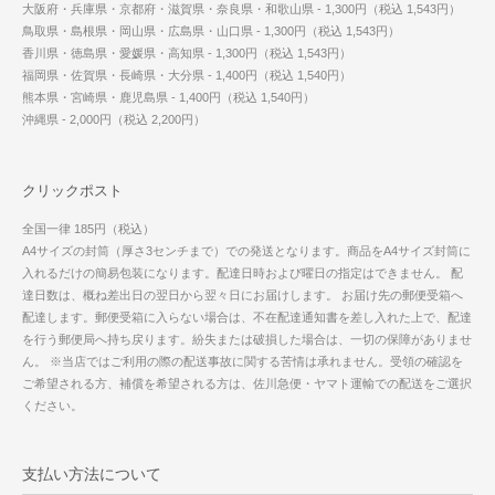
大阪府・兵庫県・京都府・滋賀県・奈良県・和歌山県 - 1,300円（税込 1,543円）
鳥取県・島根県・岡山県・広島県・山口県 - 1,300円（税込 1,543円）
香川県・徳島県・愛媛県・高知県 - 1,300円（税込 1,543円）
福岡県・佐賀県・長崎県・大分県 - 1,400円（税込 1,540円）
熊本県・宮崎県・鹿児島県 - 1,400円（税込 1,540円）
沖縄県 - 2,000円（税込 2,200円）
クリックポスト
全国一律 185円（税込）
A4サイズの封筒（厚さ3センチまで）での発送となります。商品をA4サイズ封筒に
入れるだけの簡易包装になります。配達日時および曜日の指定はできません。 配
達日数は、概ね差出日の翌日から翌々日にお届けします。 お届け先の郵便受箱へ
配達します。郵便受箱に入らない場合は、不在配達通知書を差し入れた上で、配達
を行う郵便局へ持ち戻ります。紛失または破損した場合は、一切の保障がありませ
ん。 ※当店ではご利用の際の配送事故に関する苦情は承れません。受領の確認を
ご希望される方、補償を希望される方は、佐川急便・ヤマト運輸での配送をご選択
ください。
支払い方法について