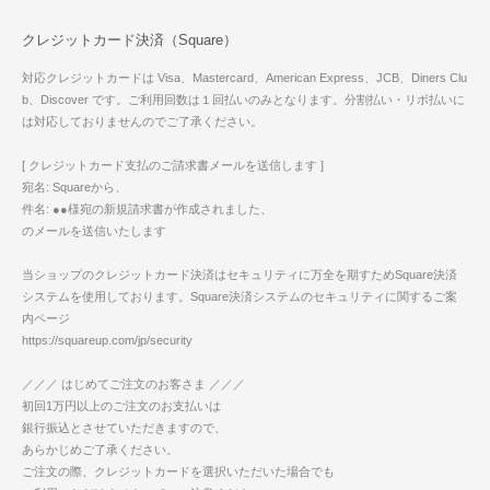
クレジットカード決済（Square）
対応クレジットカードは Visa、Mastercard、American Express、JCB、Diners Clu
b、Discover です。ご利用回数は１回払いのみとなります。分割払い・リボ払いに
は対応しておりませんのでご了承ください。
[ クレジットカード支払のご請求書メールを送信します ]
宛名: Squareから、
件名: ●●様宛の新規請求書が作成されました、
のメールを送信いたします
当ショップのクレジットカード決済はセキュリティに万全を期すためSquare決済
システムを使用しております。Square決済システムのセキュリティに関するご案
内ページ
https://squareup.com/jp/security
／／／ はじめてご注文のお客さま ／／／
初回1万円以上のご注文のお支払いは
銀行振込とさせていただきますので、
あらかじめご了承ください。
ご注文の際、クレジットカードを選択いただいた場合でも