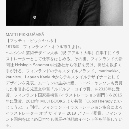
MATTI PIKKUJÄMSÄ
【マッティ・ピックヤムサ】
1976年、フィンランド・オウル市生まれ。
ヘルシンキ芸術デザイン大学（現 アアルト大学）在学中にイラ
ストレーターとして仕事をはじめる。その後、フィンランドの新
聞社 Helsingin Sanomatや出版社から依頼を受け、挿絵を数多く
手がける。フィンランドのテキスタイルブランド、marimekko、
kauniste、Lapuan Kankuritからテキスタイルデザイナーとして
デザインを発表。ムーミンの生みの親、トーベ・ヤンソンも受賞
した名誉ある児童文学賞「ルドルフ・コイヴ賞」を2013年に受
賞。フィンランド国家芸術賞 (イラストレーション部門 ) を2015
年に受賞。2018年 MUJI BOOKS より共著「CupofTherapy だい
じょうぶ。」刊行。フィンランドイラストレーション協会による
イラストレーター オブ ザ イヤー 2019 アワード受賞。フィンラ
ンド国内をはじめ日本でも個展や似顔絵イベント等を開催してい
る。