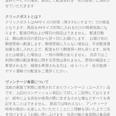
送料サービスの場合、弊店にて配送会社を「佐川急便」に決めさ
せていただきます
クリックポストとは？
クリックポストはA4サイズの封筒（厚さ3センチまで）での発送
となります。商品をA4サイズ封筒に入れるだけの簡易包装にな
ります。配達日時および曜日の指定はできません。 配達日数
は、概ね差出日の翌日から翌々日にお届けします。 お届け先の
郵便受箱へ配達します。郵便受箱に入らない場合は、不在配達通
知書を差し入れた上で、配達を行う郵便局へ持ち戻ります。紛失
または破損した場合は、一切の保障がありません。 当店ではご
利用の際の配送事故に関する苦情は承れません。受領の確認をご
希望される方、補償を希望される方は、ゆうパック・佐川急便・
ヤマト運輸での配送をご選択ください。
ヴィンテージ食器について
北欧の家庭で実際に使用されてきたヴィンテージ（ユーズド）品
です。上記のコンディション表記にて詳しくご説明しております
が、経年による劣化や使用の際に生ずる小さな傷などすべてを表
記することはできません。 新品では味わえない、アンティーク
特有の風合いを楽しんでいただくことにご理解を頂いた上でご注
文頂けますようお願い申し上げます。当店の輸入食器類は食品衛