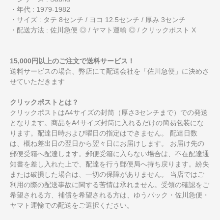
・年代 : 1979-1982
・サイズ : タテ 8センチ / ヨコ 12.5センチ / 厚み 3センチ
・配送方法 : 佐川急便 ◎ / ヤマト運輸 ◎ / クリックポスト X
15,000円以上のご注文で送料サービス！
送料サービスの場合、弊店にて配送会社を「佐川急便」に決めさ
せていただきます
クリックポストとは？
クリックポストはA4サイズの封筒（厚さ3センチまで）での発送
となります。商品をA4サイズ封筒に入れるだけの簡易包装にな
ります。配達日時および曜日の指定はできません。 配達日数
は、概ね差出日の翌日から翌々日にお届けします。 お届け先の
郵便受箱へ配達します。郵便受箱に入らない場合は、不在配達通
知書を差し入れた上で、配達を行う郵便局へ持ち戻ります。紛失
または破損した場合は、一切の保障がありません。 当店ではご
利用の際の配送事故に関する苦情は承れません。受領の確認をご
希望される方、補償を希望される方は、ゆうパック・佐川急便・
ヤマト運輸での配送をご選択ください。