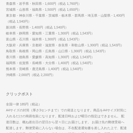
青森県・岩手県・秋田県 - 1,600円（税込 1,760円）
宮城県・山形県・福島県 - 1,500円（税込 1,650円）
東京都・神奈川県・千葉県・茨城県・栃木県・群馬県・埼玉県・山梨県 - 1,400円
（税込 1,540円）
新潟県・長野県 - 1,400円（税込 1,540円）
岐阜県・静岡県・愛知県・三重県 - 1,300円（税込 1,543円）
富山県・石川県・福井県 - 1,300円（税込 1,543円）
大阪府・兵庫県・京都府・滋賀県・奈良県・和歌山県 - 1,300円（税込 1,543円）
鳥取県・島根県・岡山県・広島県・山口県 - 1,300円（税込 1,543円）
香川県・徳島県・愛媛県・高知県 - 1,300円（税込 1,543円）
福岡県・佐賀県・長崎県・大分県 - 1,400円（税込 1,540円）
熊本県・宮崎県・鹿児島県 - 1,400円（税込 1,540円）
沖縄県 - 2,000円（税込 2,200円）
クリックポスト
全国一律 185円（税込）
A4サイズの封筒（厚さ3センチまで）での発送となります。商品をA4サイズ封筒に
入れるだけの簡易包装になります。配達日時および曜日の指定はできません。 配
達日数は、概ね差出日の翌日から翌々日にお届けします。 お届け先の郵便受箱へ
配達します。郵便受箱に入らない場合は、不在配達通知書を差し入れた上で、配達