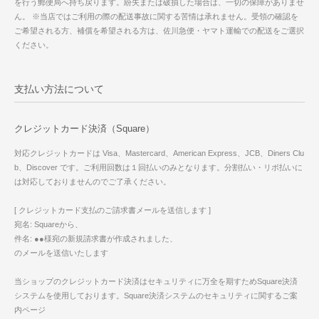
を行う郵便局へ持ち戻ります。紛失または破損した場合は、一切の保障がありませ
ん。 ※当店ではご利用の際の配送事故に関する苦情は承れません。受領の確認を
ご希望される方、補償を希望される方は、佐川急便・ヤマト運輸での配送をご選択
ください。
支払い方法について
クレジットカード決済（Square）
対応クレジットカードは Visa、Mastercard、American Express、JCB、Diners Clu
b、Discover です。ご利用回数は１回払いのみとなります。分割払い・リボ払いに
は対応しておりませんのでご了承ください。
[ クレジットカード支払のご請求書メールを送信します ]
宛名: Squareから、
件名: ●●様宛の新規請求書が作成されました、
のメールを送信いたします
当ショップのクレジットカード決済はセキュリティに万全を期すためSquare決済
システムを使用しております。Square決済システムのセキュリティに関するご案
内ページ