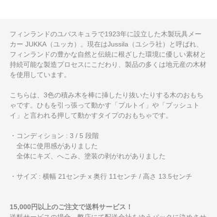
フィンランドのユバスキュラで1923年に設立した木製玩具メー
カー JUKKA（ユッカ）。現在はJussila（ユシラ社）と呼ばれ、
フィンランドの豊かな自然と伝統に根ざした環境に優しい素材と
持続可能な製造プロセスにこだわり、製品の多くは地元産の木材
を使用しています。
こちらは、3色の積み木を棒に挿したり抜いたりする木のおもち
ゃです。ひもを引っ張って動かす「プルトイ」や「プッシュト
イ」と言われる押して動かすタイプのおもちゃです。
・コンディション : 3 / 5 段階
全体に使用感がありました
全体にキズ、へこみ、塗装の剥がれがありました
・サイズ : 横幅 21センチ x 奥行 11センチ / 高さ 13.5センチ
15,000円以上のご注文で送料サービス！
送料サービスの場合、弊店にて配送会社をゆうパックに決めさせ