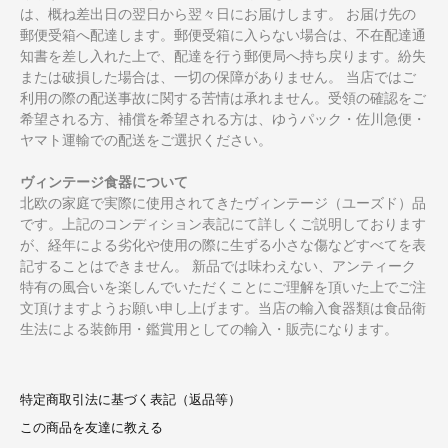
は、概ね差出日の翌日から翌々日にお届けします。 お届け先の
郵便受箱へ配達します。郵便受箱に入らない場合は、不在配達通
知書を差し入れた上で、配達を行う郵便局へ持ち戻ります。紛失
または破損した場合は、一切の保障がありません。 当店ではご
利用の際の配送事故に関する苦情は承れません。受領の確認をご
希望される方、補償を希望される方は、ゆうパック・佐川急便・
ヤマト運輸での配送をご選択ください。
ヴィンテージ食器について
北欧の家庭で実際に使用されてきたヴィンテージ（ユーズド）品
です。上記のコンディション表記にて詳しくご説明しております
が、経年による劣化や使用の際に生ずる小さな傷などすべてを表
記することはできません。 新品では味わえない、アンティーク
特有の風合いを楽しんでいただくことにご理解を頂いた上でご注
文頂けますようお願い申し上げます。当店の輸入食器類は食品衛
生法による装飾用・鑑賞用としての輸入・販売になります。
特定商取引法に基づく表記（返品等）
この商品を友達に教える