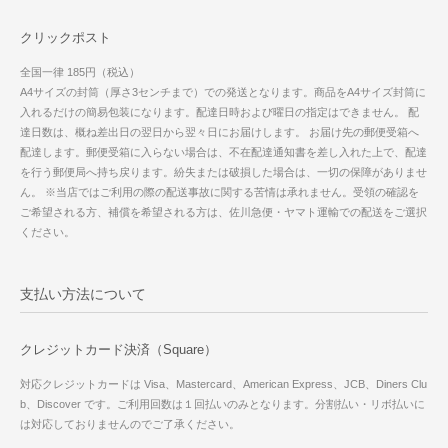
クリックポスト
全国一律 185円（税込）
A4サイズの封筒（厚さ3センチまで）での発送となります。商品をA4サイズ封筒に
入れるだけの簡易包装になります。配達日時および曜日の指定はできません。 配
達日数は、概ね差出日の翌日から翌々日にお届けします。 お届け先の郵便受箱へ
配達します。郵便受箱に入らない場合は、不在配達通知書を差し入れた上で、配達
を行う郵便局へ持ち戻ります。紛失または破損した場合は、一切の保障がありませ
ん。 ※当店ではご利用の際の配送事故に関する苦情は承れません。受領の確認を
ご希望される方、補償を希望される方は、佐川急便・ヤマト運輸での配送をご選択
ください。
支払い方法について
クレジットカード決済（Square）
対応クレジットカードは Visa、Mastercard、American Express、JCB、Diners Clu
b、Discover です。ご利用回数は１回払いのみとなります。分割払い・リボ払いに
は対応しておりませんのでご了承ください。