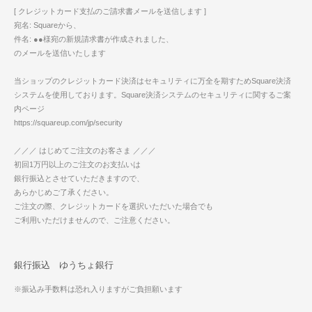
[ クレジットカード支払のご請求書メールを送信します ]
宛名: Squareから、
件名: ●●様宛の新規請求書が作成されました、
のメールを送信いたします
当ショップのクレジットカード決済はセキュリティに万全を期すためSquare決済
システムを使用しております。Square決済システムのセキュリティに関するご案
内ページ
https://squareup.com/jp/security
／／／ はじめてご注文のお客さま ／／／
初回1万円以上のご注文のお支払いは
銀行振込とさせていただきますので、
あらかじめご了承ください。
ご注文の際、クレジットカードを選択いただいた場合でも
ご利用いただけませんので、ご注意ください。
銀行振込 ゆうちょ銀行
※振込み手数料は恐れ入りますがご負担願います