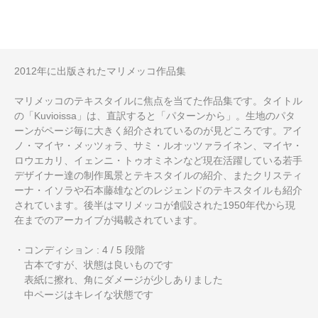
2012年に出版されたマリメッコ作品集
マリメッコのテキスタイルに焦点を当てた作品集です。タイトル
の「Kuvioissa」は、直訳すると「パターンから」。生地のパタ
ーンがページ毎に大きく紹介されているのが見どころです。アイ
ノ・マイヤ・メッツォラ、サミ・ルオッツァライネン、マイヤ・
ロウエカリ、イェンニ・トゥオミネンなど現在活躍している若手
デザイナー達の制作風景とテキスタイルの紹介、またクリスティ
ーナ・イソラや石本藤雄などのレジェンドのテキスタイルも紹介
されています。後半はマリメッコが創設された1950年代から現
在までのアーカイブが掲載されています。
・コンディション : 4 / 5 段階
古本ですが、状態は良いものです
表紙に擦れ、角にダメージが少しありました
中ページはキレイな状態です