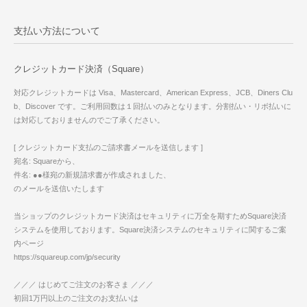
支払い方法について
クレジットカード決済（Square）
対応クレジットカードは Visa、Mastercard、American Express、JCB、Diners Clu
b、Discover です。ご利用回数は１回払いのみとなります。分割払い・リボ払いに
は対応しておりませんのでご了承ください。
[ クレジットカード支払のご請求書メールを送信します ]
宛名: Squareから、
件名: ●●様宛の新規請求書が作成されました、
のメールを送信いたします
当ショップのクレジットカード決済はセキュリティに万全を期すためSquare決済
システムを使用しております。Square決済システムのセキュリティに関するご案
内ページ
https://squareup.com/jp/security
／／／ はじめてご注文のお客さま ／／／
初回1万円以上のご注文のお支払いは