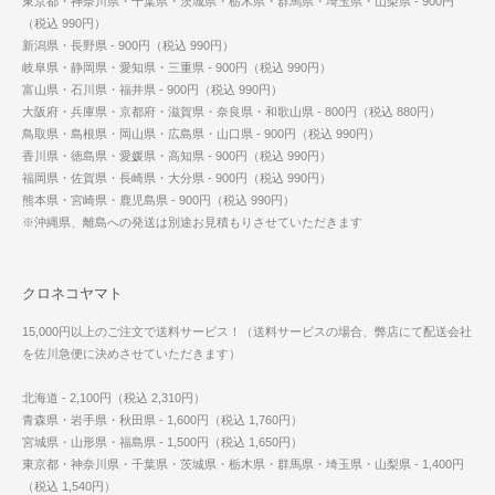
東京都・神奈川県・千葉県・茨城県・栃木県・群馬県・埼玉県・山梨県 - 900円
（税込 990円）
新潟県・長野県 - 900円（税込 990円）
岐阜県・静岡県・愛知県・三重県 - 900円（税込 990円）
富山県・石川県・福井県 - 900円（税込 990円）
大阪府・兵庫県・京都府・滋賀県・奈良県・和歌山県 - 800円（税込 880円）
鳥取県・島根県・岡山県・広島県・山口県 - 900円（税込 990円）
香川県・徳島県・愛媛県・高知県 - 900円（税込 990円）
福岡県・佐賀県・長崎県・大分県 - 900円（税込 990円）
熊本県・宮崎県・鹿児島県 - 900円（税込 990円）
※沖縄県、離島への発送は別途お見積もりさせていただきます
クロネコヤマト
15,000円以上のご注文で送料サービス！（送料サービスの場合、弊店にて配送会社
を佐川急便に決めさせていただきます）
北海道 - 2,100円（税込 2,310円）
青森県・岩手県・秋田県 - 1,600円（税込 1,760円）
宮城県・山形県・福島県 - 1,500円（税込 1,650円）
東京都・神奈川県・千葉県・茨城県・栃木県・群馬県・埼玉県・山梨県 - 1,400円
（税込 1,540円）