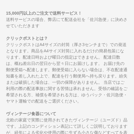
15,000円以上のご注文で送料サービス！
送料サービスの場合、弊店にて配送会社を「佐川急便」に決めさ
せていただきます
クリックポストとは？
クリックポストはA4サイズの封筒（厚さ3センチまで）での発送
となります。商品をA4サイズ封筒に入れるだけの簡易包装にな
ります。配達日時および曜日の指定はできません。 配達日数
は、概ね差出日の翌日から翌々日にお届けします。 お届け先の
郵便受箱へ配達します。郵便受箱に入らない場合は、不在配達通
知書を差し入れた上で、配達を行う郵便局へ持ち戻ります。紛失
または破損した場合は、一切の保障がありません。 当店ではご
利用の際の配送事故に関する苦情は承れません。受領の確認をご
希望される方、補償を希望される方は、ゆうパック・佐川急便・
ヤマト運輸での配送をご選択ください。
ヴィンテージ食器について
北欧の家庭で実際に使用されてきたヴィンテージ（ユーズド）品
です。上記のコンディション表記にて詳しくご説明しております
が、経年による劣化や使用の際に生ずる小さな傷などすべてを表