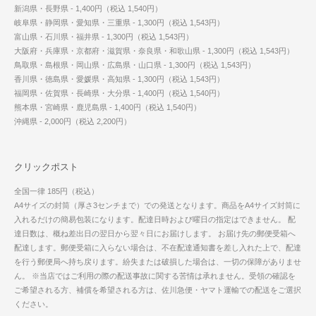
新潟県・長野県 - 1,400円（税込 1,540円）
岐阜県・静岡県・愛知県・三重県 - 1,300円（税込 1,543円）
富山県・石川県・福井県 - 1,300円（税込 1,543円）
大阪府・兵庫県・京都府・滋賀県・奈良県・和歌山県 - 1,300円（税込 1,543円）
鳥取県・島根県・岡山県・広島県・山口県 - 1,300円（税込 1,543円）
香川県・徳島県・愛媛県・高知県 - 1,300円（税込 1,543円）
福岡県・佐賀県・長崎県・大分県 - 1,400円（税込 1,540円）
熊本県・宮崎県・鹿児島県 - 1,400円（税込 1,540円）
沖縄県 - 2,000円（税込 2,200円）
クリックポスト
全国一律 185円（税込）
A4サイズの封筒（厚さ3センチまで）での発送となります。商品をA4サイズ封筒に
入れるだけの簡易包装になります。配達日時および曜日の指定はできません。 配
達日数は、概ね差出日の翌日から翌々日にお届けします。 お届け先の郵便受箱へ
配達します。郵便受箱に入らない場合は、不在配達通知書を差し入れた上で、配達
を行う郵便局へ持ち戻ります。紛失または破損した場合は、一切の保障がありませ
ん。 ※当店ではご利用の際の配送事故に関する苦情は承れません。受領の確認を
ご希望される方、補償を希望される方は、佐川急便・ヤマト運輸での配送をご選択
ください。