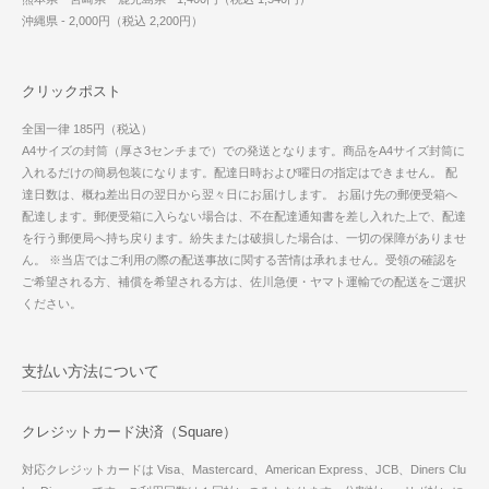
沖縄県 - 2,000円（税込 2,200円）
クリックポスト
全国一律 185円（税込）
A4サイズの封筒（厚さ3センチまで）での発送となります。商品をA4サイズ封筒に
入れるだけの簡易包装になります。配達日時および曜日の指定はできません。 配
達日数は、概ね差出日の翌日から翌々日にお届けします。 お届け先の郵便受箱へ
配達します。郵便受箱に入らない場合は、不在配達通知書を差し入れた上で、配達
を行う郵便局へ持ち戻ります。紛失または破損した場合は、一切の保障がありませ
ん。 ※当店ではご利用の際の配送事故に関する苦情は承れません。受領の確認を
ご希望される方、補償を希望される方は、佐川急便・ヤマト運輸での配送をご選択
ください。
支払い方法について
クレジットカード決済（Square）
対応クレジットカードは Visa、Mastercard、American Express、JCB、Diners Clu