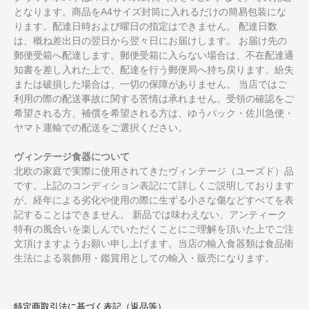
となります。商品をA4サイズ封筒に入れるだけの簡易包装にな
ります。配達日時および曜日の指定はできません。 配達日数
は、概ね差出日の翌日から翌々日にお届けします。 お届け先の
郵便受箱へ配達します。郵便受箱に入らない場合は、不在配達通
知書を差し入れた上で、配達を行う郵便局へ持ち戻ります。紛失
または破損した場合は、一切の保障がありません。 当店ではご
利用の際の配送事故に関する苦情は承れません。受領の確認をご
希望される方、補償を希望される方は、ゆうパック・佐川急便・
ヤマト運輸での配送をご選択ください。
ヴィンテージ食器について
北欧の家庭で実際に使用されてきたヴィンテージ（ユーズド）品
です。上記のコンディション表記にて詳しくご説明しております
が、経年による劣化や使用の際に生ずる小さな傷などすべてを表
記することはできません。 新品では味わえない、アンティーク
特有の風合いを楽しんでいただくことにご理解を頂いた上でご注
文頂けますようお願い申し上げます。当店の輸入食器類は食品衛
生法による装飾用・鑑賞用としての輸入・販売になります。
特定商取引法に基づく表記（返品等）