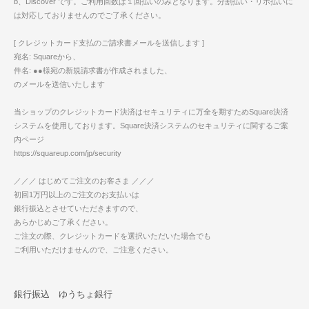
b、Discover です。ご利用回数は１回払いのみとなります。分割払い・リボ払いに
は対応しておりませんのでご了承ください。
[ クレジットカード支払のご請求書メールを送信します ]
宛名: Squareから、
件名: ●●様宛の新規請求書が作成されました、
のメールを送信いたします
当ショップのクレジットカード決済はセキュリティに万全を期すためSquare決済
システムを使用しております。Square決済システムのセキュリティに関するご案
内ページ
https://squareup.com/jp/security
／／／ はじめてご注文のお客さま ／／／
初回1万円以上のご注文のお支払いは
銀行振込とさせていただきますので、
あらかじめご了承ください。
ご注文の際、クレジットカードを選択いただいた場合でも
ご利用いただけませんので、ご注意ください。
銀行振込 ゆうちょ銀行