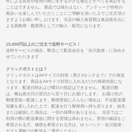
年による劣化や使用の際に生ずる小さな傷などすべてを表記する
ことはできません。 新品では味わえない、アンティーク特有の
風合いを楽しんでいただくことにご理解を頂いた上でご注文頂け
ますようお願い申し上げます。当店の輸入食器類は食品衛生法に
よる装飾用・鑑賞用としての輸入・販売になります。
15,000円以上のご注文で送料サービス！
送料サービスの場合、弊店にて配送会社を「佐川急便」に決めさ
せていただきます
クリックポストとは？
クリックポストはA4サイズの封筒（厚さ3センチまで）での発送
となります。商品をA4サイズ封筒に入れるだけの簡易包装にな
ります。配達日時および曜日の指定はできません。 配達日数
は、概ね差出日の翌日から翌々日にお届けします。 お届け先の
郵便受箱へ配達します。郵便受箱に入らない場合は、不在配達通
知書を差し入れた上で、配達を行う郵便局へ持ち戻ります。紛失
または破損した場合は、一切の保障がありません。 当店ではご
利用の際の配送事故に関する苦情は承れません。受領の確認をご
希望される方、補償を希望される方は、ゆうパック・佐川急便・
ヤマト運輸での配送をご選択ください。