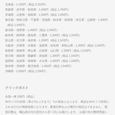
北海道 - 2,100円（税込 2,310円）
青森県・岩手県・秋田県 - 1,600円（税込 1,760円）
宮城県・山形県・福島県 - 1,500円（税込 1,650円）
東京都・神奈川県・千葉県・茨城県・栃木県・群馬県・埼玉県・山梨県 - 1,400円
（税込 1,540円）
新潟県・長野県 - 1,400円（税込 1,540円）
岐阜県・静岡県・愛知県・三重県 - 1,300円（税込 1,543円）
富山県・石川県・福井県 - 1,300円（税込 1,543円）
大阪府・兵庫県・京都府・滋賀県・奈良県・和歌山県 - 1,300円（税込 1,543円）
鳥取県・島根県・岡山県・広島県・山口県 - 1,300円（税込 1,543円）
香川県・徳島県・愛媛県・高知県 - 1,300円（税込 1,543円）
福岡県・佐賀県・長崎県・大分県 - 1,400円（税込 1,540円）
熊本県・宮崎県・鹿児島県 - 1,400円（税込 1,540円）
沖縄県 - 2,000円（税込 2,200円）
クリックポスト
全国一律 185円（税込）
A4サイズの封筒（厚さ3センチまで）での発送となります。商品をA4サイズ封筒に
入れるだけの簡易包装になります。配達日時および曜日の指定はできません。 配
達日数は、概ね差出日の翌日から翌々日にお届けします。 お届け先の郵便受箱へ