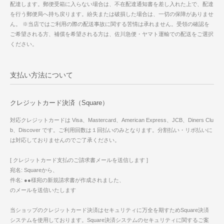
配達します。郵便受箱に入らない場合は、不在配達通知書を差し入れた上で、配達
を行う郵便局へ持ち戻ります。紛失または破損した場合は、一切の保障がありませ
ん。 ※当店ではご利用の際の配送事故に関する苦情は承れません。受領の確認を
ご希望される方、補償を希望される方は、佐川急便・ヤマト運輸での配送をご選択
ください。
支払い方法について
クレジットカード決済（Square）
対応クレジットカードは Visa、Mastercard、American Express、JCB、Diners Clu
b、Discover です。ご利用回数は１回払いのみとなります。分割払い・リボ払いに
は対応しておりませんのでご了承ください。
[ クレジットカード支払のご請求書メールを送信します ]
宛名: Squareから、
件名: ●●様宛の新規請求書が作成されました、
のメールを送信いたします
当ショップのクレジットカード決済はセキュリティに万全を期すためSquare決済
システムを使用しております。Square決済システムのセキュリティに関するご案