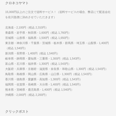
クロネコヤマト
15,000円以上のご注文で送料サービス！（送料サービスの場合、弊店にて配送会社
を佐川急便に決めさせていただきます）
北海道 - 2,100円（税込 2,310円）
青森県・岩手県・秋田県 - 1,600円（税込 1,760円）
宮城県・山形県・福島県 - 1,500円（税込 1,650円）
東京都・神奈川県・千葉県・茨城県・栃木県・群馬県・埼玉県・山梨県 - 1,400円
（税込 1,540円）
新潟県・長野県 - 1,400円（税込 1,540円）
岐阜県・静岡県・愛知県・三重県 - 1,300円（税込 1,543円）
富山県・石川県・福井県 - 1,300円（税込 1,543円）
大阪府・兵庫県・京都府・滋賀県・奈良県・和歌山県 - 1,300円（税込 1,543円）
鳥取県・島根県・岡山県・広島県・山口県 - 1,300円（税込 1,543円）
香川県・徳島県・愛媛県・高知県 - 1,300円（税込 1,543円）
福岡県・佐賀県・長崎県・大分県 - 1,400円（税込 1,540円）
熊本県・宮崎県・鹿児島県 - 1,400円（税込 1,540円）
沖縄県 - 2,000円（税込 2,200円）
クリックポスト