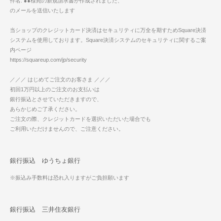
件名: ●●様宛の新規請求書が作成されました、
のメールを送信いたします
当ショップのクレジットカード決済はセキュリティに万全を期すためSquare決済
システムを使用しております。Square決済システムのセキュリティに関するご案
内ページ
https://squareup.com/jp/security
／／／ はじめてご注文のお客さま ／／／
初回1万円以上のご注文のお支払いは
銀行振込とさせていただきますので、
あらかじめご了承ください。
ご注文の際、クレジットカードを選択いただいた場合でも
ご利用いただけませんので、ご注意ください。
銀行振込 ゆうちょ銀行
※振込み手数料は恐れ入りますがご負担願います
銀行振込 三井住友銀行