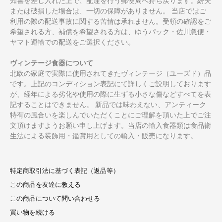
知書を差し入れた上で、配達を行う郵便局へ持ち戻ります。紛失
または破損した場合は、一切の保障がありません。 当店ではご
利用の際の配送事故に関する苦情は承れません。受領の確認をご
希望される方、補償を希望される方は、ゆうパック・佐川急便・
ヤマト運輸での配送をご選択ください。
ヴィンテージ食器について
北欧の家庭で実際に使用されてきたヴィンテージ（ユーズド）品
です。上記のコンディション表記にて詳しくご説明しております
が、経年による劣化や使用の際に生ずる小さな傷などすべてを表
記することはできません。 新品では味わえない、アンティーク
特有の風合いを楽しんでいただくことにご理解を頂いた上でご注
文頂けますようお願い申し上げます。当店の輸入食器類は食品衛
生法による装飾用・鑑賞用としての輸入・販売になります。
特定商取引法に基づく表記（返品等）
この商品を友達に教える
この商品について問い合わせる
買い物を続ける