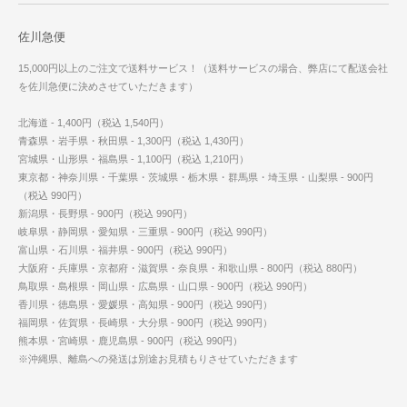
佐川急便
15,000円以上のご注文で送料サービス！（送料サービスの場合、弊店にて配送会社
を佐川急便に決めさせていただきます）
北海道 - 1,400円（税込 1,540円）
青森県・岩手県・秋田県 - 1,300円（税込 1,430円）
宮城県・山形県・福島県 - 1,100円（税込 1,210円）
東京都・神奈川県・千葉県・茨城県・栃木県・群馬県・埼玉県・山梨県 - 900円
（税込 990円）
新潟県・長野県 - 900円（税込 990円）
岐阜県・静岡県・愛知県・三重県 - 900円（税込 990円）
富山県・石川県・福井県 - 900円（税込 990円）
大阪府・兵庫県・京都府・滋賀県・奈良県・和歌山県 - 800円（税込 880円）
鳥取県・島根県・岡山県・広島県・山口県 - 900円（税込 990円）
香川県・徳島県・愛媛県・高知県 - 900円（税込 990円）
福岡県・佐賀県・長崎県・大分県 - 900円（税込 990円）
熊本県・宮崎県・鹿児島県 - 900円（税込 990円）
※沖縄県、離島への発送は別途お見積もりさせていただきます