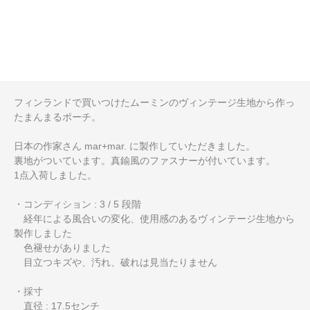
フィンランドで買いつけたムーミンのヴィンテージ生地から作っ
たまんまるポーチ。
日本の作家さん mar+mar. に製作していただきました。
裏地がついています。真鍮風のファスナーが付いています。
1点入荷しました。
・コンディション : 3 / 5 段階
経年による風合いの変化、使用感のあるヴィンテージ生地から
製作しました
色褪せがありました
目立つキズや、汚れ、破れは見当たりません
・採寸
直径 : 17.5センチ