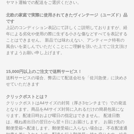
ヤマト運輸での配送をご選択ください。
北欧の家庭で実際に使用されてきたヴィンテージ（ユーズド）品
です
上記のコンディション表記にて詳しくご説明しておりますが、経
年による劣化や使用の際に生ずる小さな傷などすべてを表記する
ことはできません。 新品では味わえない、アンティーク特有の
風合いを楽しんでいただくことにご理解を頂いた上でご注文頂け
ますようお願い申し上げます。
15,000円以上のご注文で送料サービス！
送料サービスの場合、弊店にて配送会社を「佐川急便」に決めさ
せていただきます
クリックポストとは？
クリックポストはA4サイズの封筒（厚さ3センチまで）での発送
となります。商品をA4サイズ封筒に入れるだけの簡易包装にな
ります。配達日時および曜日の指定はできません。 配達日数
は、概ね差出日の翌日から翌々日にお届けします。 お届け先の
郵便受箱へ配達します。郵便受箱に入らない場合は、不在配達通