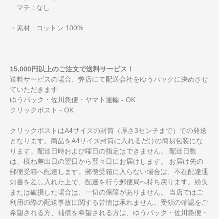
マチ : なし
・素材 : コットン 100%
15,000円以上のご注文で送料サービス！
送料サービスの場合、弊店にて配送会社をゆうパックに決めさせ
ていただきます
ゆうパック・佐川急便・ヤマト運輸 - OK
クリックポスト - OK
クリックポストはA4サイズの封筒（厚さ3センチまで）での発送
となります。商品をA4サイズ封筒に入れるだけの簡易包装にな
ります。配達日時および曜日の指定はできません。 配達日数
は、概ね差出日の翌日から翌々日にお届けします。 お届け先の
郵便受箱へ配達します。郵便受箱に入らない場合は、不在配達通
知書を差し入れた上で、配達を行う郵便局へ持ち戻ります。紛失
または破損した場合は、一切の保障がありません。 当店ではご
利用の際の配送事故に関する苦情は承れません。受領の確認をご
希望される方、補償を希望される方は、ゆうパック・佐川急便・