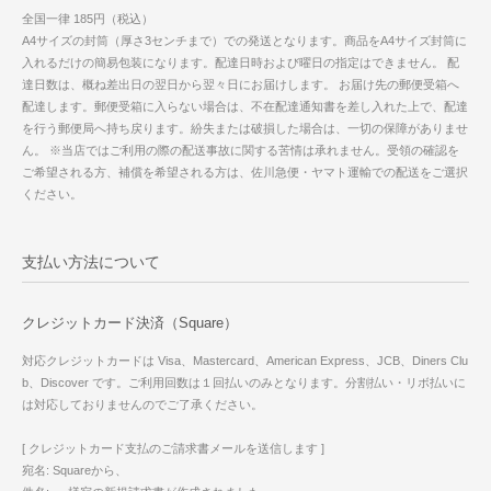
全国一律 185円（税込）
A4サイズの封筒（厚さ3センチまで）での発送となります。商品をA4サイズ封筒に
入れるだけの簡易包装になります。配達日時および曜日の指定はできません。 配
達日数は、概ね差出日の翌日から翌々日にお届けします。 お届け先の郵便受箱へ
配達します。郵便受箱に入らない場合は、不在配達通知書を差し入れた上で、配達
を行う郵便局へ持ち戻ります。紛失または破損した場合は、一切の保障がありませ
ん。 ※当店ではご利用の際の配送事故に関する苦情は承れません。受領の確認を
ご希望される方、補償を希望される方は、佐川急便・ヤマト運輸での配送をご選択
ください。
支払い方法について
クレジットカード決済（Square）
対応クレジットカードは Visa、Mastercard、American Express、JCB、Diners Clu
b、Discover です。ご利用回数は１回払いのみとなります。分割払い・リボ払いに
は対応しておりませんのでご了承ください。
[ クレジットカード支払のご請求書メールを送信します ]
宛名: Squareから、