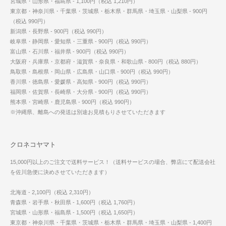
宮城県・山形県・福島県 - 1,100円（税込 1,210円）
東京都・神奈川県・千葉県・茨城県・栃木県・群馬県・埼玉県・山梨県 - 900円
（税込 990円）
新潟県・長野県 - 900円（税込 990円）
岐阜県・静岡県・愛知県・三重県 - 900円（税込 990円）
富山県・石川県・福井県 - 900円（税込 990円）
大阪府・兵庫県・京都府・滋賀県・奈良県・和歌山県 - 800円（税込 880円）
鳥取県・島根県・岡山県・広島県・山口県 - 900円（税込 990円）
香川県・徳島県・愛媛県・高知県 - 900円（税込 990円）
福岡県・佐賀県・長崎県・大分県 - 900円（税込 990円）
熊本県・宮崎県・鹿児島県 - 900円（税込 990円）
※沖縄県、離島への発送は別途お見積もりさせていただきます
クロネコヤマト
15,000円以上のご注文で送料サービス！（送料サービスの場合、弊店にて配送会社
を佐川急便に決めさせていただきます）
北海道 - 2,100円（税込 2,310円）
青森県・岩手県・秋田県 - 1,600円（税込 1,760円）
宮城県・山形県・福島県 - 1,500円（税込 1,650円）
東京都・神奈川県・千葉県・茨城県・栃木県・群馬県・埼玉県・山梨県 - 1,400円