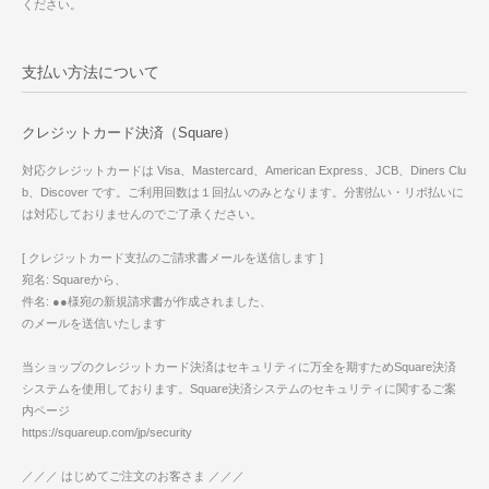
ください。
支払い方法について
クレジットカード決済（Square）
対応クレジットカードは Visa、Mastercard、American Express、JCB、Diners Clu
b、Discover です。ご利用回数は１回払いのみとなります。分割払い・リボ払いに
は対応しておりませんのでご了承ください。
[ クレジットカード支払のご請求書メールを送信します ]
宛名: Squareから、
件名: ●●様宛の新規請求書が作成されました、
のメールを送信いたします
当ショップのクレジットカード決済はセキュリティに万全を期すためSquare決済
システムを使用しております。Square決済システムのセキュリティに関するご案
内ページ
https://squareup.com/jp/security
／／／ はじめてご注文のお客さま ／／／