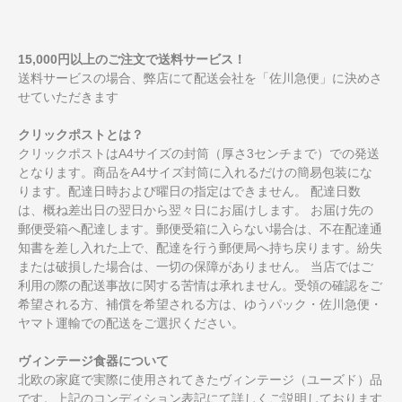
15,000円以上のご注文で送料サービス！
送料サービスの場合、弊店にて配送会社を「佐川急便」に決めさ
せていただきます
クリックポストとは？
クリックポストはA4サイズの封筒（厚さ3センチまで）での発送
となります。商品をA4サイズ封筒に入れるだけの簡易包装にな
ります。配達日時および曜日の指定はできません。 配達日数
は、概ね差出日の翌日から翌々日にお届けします。 お届け先の
郵便受箱へ配達します。郵便受箱に入らない場合は、不在配達通
知書を差し入れた上で、配達を行う郵便局へ持ち戻ります。紛失
または破損した場合は、一切の保障がありません。 当店ではご
利用の際の配送事故に関する苦情は承れません。受領の確認をご
希望される方、補償を希望される方は、ゆうパック・佐川急便・
ヤマト運輸での配送をご選択ください。
ヴィンテージ食器について
北欧の家庭で実際に使用されてきたヴィンテージ（ユーズド）品
です。上記のコンディション表記にて詳しくご説明しております