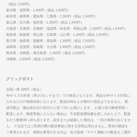
（税込 1,540円）
新潟県・長野県 - 1,400円（税込 1,540円）
岐阜県・静岡県・愛知県・三重県 - 1,300円（税込 1,543円）
富山県・石川県・福井県 - 1,300円（税込 1,543円）
大阪府・兵庫県・京都府・滋賀県・奈良県・和歌山県 - 1,300円（税込 1,543円）
鳥取県・島根県・岡山県・広島県・山口県 - 1,300円（税込 1,543円）
香川県・徳島県・愛媛県・高知県 - 1,300円（税込 1,543円）
福岡県・佐賀県・長崎県・大分県 - 1,400円（税込 1,540円）
熊本県・宮崎県・鹿児島県 - 1,400円（税込 1,540円）
沖縄県 - 2,000円（税込 2,200円）
クリックポスト
全国一律 185円（税込）
A4サイズの封筒（厚さ3センチまで）での発送となります。商品をA4サイズ封筒に
入れるだけの簡易包装になります。配達日時および曜日の指定はできません。 配
達日数は、概ね差出日の翌日から翌々日にお届けします。 お届け先の郵便受箱へ
配達します。郵便受箱に入らない場合は、不在配達通知書を差し入れた上で、配達
を行う郵便局へ持ち戻ります。紛失または破損した場合は、一切の保障がありませ
ん。 ※当店ではご利用の際の配送事故に関する苦情は承れません。受領の確認を
ご希望される方、補償を希望される方は、佐川急便・ヤマト運輸での配送をご選択